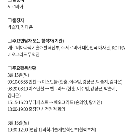
세르비아
□ 출장자
박슬지, 김다은
□ 주요면담자 또는 참석자(기관)
세르비아과학기술개발혁신부, 주 세르비아 대한민국 대사관, KOTRA
베오그라드 무역관
□ 주요활동상황
3월 15일(일)
00:10-05:55 인천 → 이스탄불 (한훈, 이수범, 강상균, 박슬지, 김다은)
08:20-08:10 이스탄불 → 벨그라드 (한훈, 이수범, 강상균, 박슬지,
김다은)
15:15-16:20 부다페스트 → 베오그라드 (손의영, 황기연)
18:00-19:00 출장단 사전점검 회의
3월 16일(월)
10:30-12:00 [면담 1] 과학기술개발혁신부(협력부처)