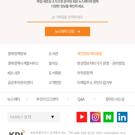
매일 새로운 소식으로 준비된 KDI 뉴스레터와 함께
다양한 정보를 확인하세요.
뉴스레터 신청
경제정책정보
도서관
개인정보처리방침
경제정책시계열서비스
알리오
영상정보처리기기 운영ㆍ관리방침
KDI JEP
도서회원
저작권정책
공공투자관리센터
고객헌장
이메일주소 무단수집거부
뉴스레터
부조리신고센터
Q&A
찾아오시는길
FAMILY SITE
Tel:
세종특별자치시 남세종로 263
044-550-4114
Mail:
media@kdi.re.kr