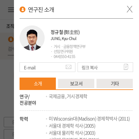
연구진 소개
ENG
조직도
정규철
(鄭圭哲)
JUNG, Kyu-Chul
직원검색
검색
거시ㆍ금융정책연구부
선임연구위원
044)550-4155
E-mail
링크 복사
소개
보고서
기타
원장
감사
국제금융, 거시경제학
연구/
감사실
전공분야
연구자문위원회
미 Wisconsin대(Madison) 경제학박사 (2011)
학력
중앙전산실
서울대 경제학 석사 (2005)
서울대 물리학 석사 (2003)
중앙도서실