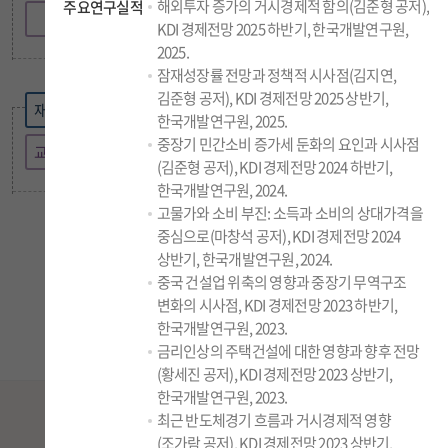
해외투자 증가의 거시경제적 함의(김준형 공저),
주요연구실적
공급망연구팀
KDI 경제전망 2025 하반기, 한국개발연구원,
2025.
규제연구실
잠재성장률 전망과 정책적 시사점(김지연,
김준형 공저), KDI 경제전망 2025 상반기,
국제정책대학원
재정 · 사회정책연구부
한국개발연구원, 2025.
종합교육연수원
중장기 민간소비 증가세 둔화의 요인과 시사점
교육 · 노동혁신연구팀
(김준형 공저), KDI 경제전망 2024 하반기,
한국개발연구원, 2024.
글로벌 ·
북한경제연구실
고물가와 소비 부진: 소득과 소비의 상대가격을
중심으로(마창석 공저), KDI 경제전망 2024
상반기, 한국개발연구원, 2024.
※ 조직도에서 원하는 부서를 누르면 연구진을 볼 수 있습니다.
중국 건설업 위축의 영향과 중장기 무역구조
변화의 시사점, KDI 경제전망 2023 하반기,
한국개발연구원, 2023.
금리인상의 주택건설에 대한 영향과 향후 전망
(황세진 공저), KDI 경제전망 2023 상반기,
한국개발연구원, 2023.
Join our
Newsletter
최근 반도체경기 흐름과 거시경제적 영향
(조가람 공저), KDI 경제전망 2023 상반기,
매일 새로운 소식으로 준비된 KDI 뉴스레터와 함께