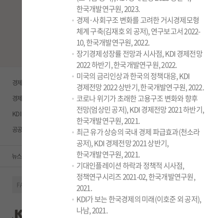
다양한 정보를 확인하세요.
한국개발연구원, 2023.
경제·사회구조 변화를 고려한 거시경제모형
체계 구축(김재호 외 공저), 연구보고서 2022-
10, 한국개발연구원, 2022.
뉴스레터 신청
장기경제성장률 전망과 시사점, KDI 경제전망
2022 하반기, 한국개발연구원, 2022.
미국의 금리인상과 한국의 정책대응, KDI
경제정책정보
도서관
개인정보처리방침
경제전망 2022 상반기, 한국개발연구원, 2022.
코로나 위기가 초래한 고용구조 변화와 향후
경제정책시계열서비스
알리오
영상정보처리기기 운영ㆍ관리방침
전망(엄상민 공저), KDI 경제전망 2021 하반기,
KDI JEP
도서회원
저작권정책
한국개발연구원, 2021.
공공투자관리센터
고객헌장
이메일주소 무단수집거부
최근 유가 상승의 국내 경제 파급효과(천소라
공저), KDI 경제전망 2021 상반기,
한국개발연구원, 2021.
뉴스레터
부조리신고센터
Q&A
찾아오시는길
기대인플레이션 하락과 정책적 시사점,
정책연구시리즈 2021-02, 한국개발연구원,
FAMILY SITE
2021.
KDI가 보는 한국경제의 미래(이호준 외 공저),
나남, 2021.
Tel:
세종특별자치시 남세종로 263
044-550-4114
Mail:
media@kdi.re.kr
COPYRIGHT © KOREA DEVELOPMENT INSTITUTE ALL RIGHTS RESERVED