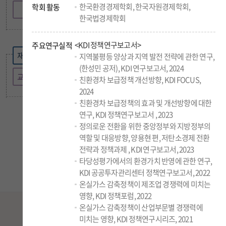
한국환경경제학회, 한국자원경제학회,
학회 활동
공급망연구팀
한국법경제학회
규제연구실
<KDI 정책연구보고서>
주요연구실적
국제정책대학원
재정 · 사회정책연구부
지역불평등 양상과 지역 발전 전략에 관한 연구,
(한성민 공저), KDI 연구보고서, 2024
종합교육연수원
교육 · 노동혁신연구팀
친환경차 보급정책 개선방향, KDI FOCUS,
2024
글로벌 ·
친환경차 보급정책의 효과 및 개선방향에 대한
북한경제연구실
연구, KDI 정책연구보고서 , 2023
정의로운 전환을 위한 중앙정부와 지방정부의
※ 조직도에서 원하는 부서를 누르면 연구진을 볼 수 있습니다.
역할 및 대응방향, 양용현 편, 저탄소경제 전환
전략과 정책과제 , KDI 연구보고서, 2023
타당성평가에서의 환경가치 반영에 관한 연구,
KDI 공공투자관리센터 정책연구보고서, 2022
온실가스 감축정책이 제조업 경쟁력에 미치는
영향, KDI 정책포럼, 2022
Join our
Newsletter
온실가스 감축정책이 산업부문별 경쟁력에
미치는 영향, KDI 정책연구시리즈, 2021
매일 새로운 소식으로 준비된 KDI 뉴스레터와 함께