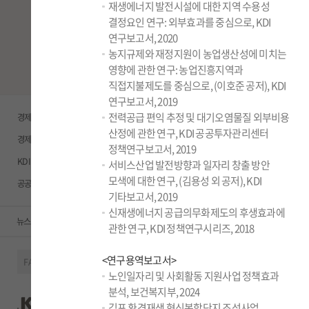
재생에너지 발전시설에 대한 지역 수용성
다양한 정보를 확인하세요.
결정요인 연구: 외부효과를 중심으로, KDI
연구보고서, 2020
농지규제와 재정지원이 농업생산성에 미치는
뉴스레터 신청
영향에 관한 연구: 농업진흥지역과
직접지불제도를 중심으로, (이호준 공저), KDI
연구보고서, 2019
전력공급 편익 추정 및 대기오염물질 외부비용
경제정책정보
도서관
개인정보처리방침
산정에 관한 연구, KDI 공공투자관리센터
경제정책시계열서비스
알리오
영상정보처리기기 운영ㆍ관리방침
정책연구보고서, 2019
KDI JEP
도서회원
저작권정책
서비스산업 발전방향과 일자리 창출 방안
모색에 대한 연구, (김용성 외 공저), KDI
공공투자관리센터
고객헌장
이메일주소 무단수집거부
기타보고서, 2019
신재생에너지 공급의무화제도의 후생효과에
뉴스레터
부조리신고센터
Q&A
찾아오시는길
관한 연구, KDI 정책연구시리즈, 2018
<연구용역보고서>
FAMILY SITE
노인일자리 및 사회활동 지원사업 정책효과
분석, 보건복지부, 2024
Tel:
세종특별자치시 남세종로 263
044-550-4114
Mail:
media@kdi.re.kr
김포 환경재생 혁신복합단지 조성사업
COPYRIGHT © KOREA DEVELOPMENT INSTITUTE ALL RIGHTS RESERVED