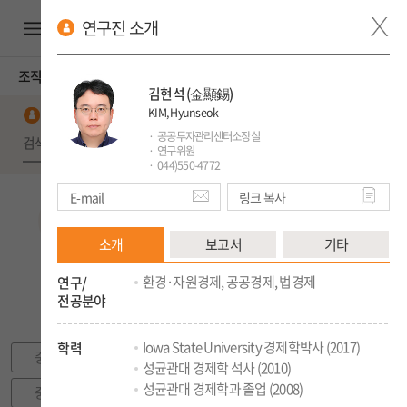
연구진 소개
ENG
조직도
김현석
(金顯錫)
KIM, Hyunseok
직원검색
검색
공공투자관리센터소장실
연구위원
044)550-4772
E-mail
링크 복사
소개
보고서
기타
원장
감사
환경·자원경제, 공공경제, 법경제
연구/
감사실
전공분야
연구자문위원회
Iowa State University 경제학박사 (2017)
학력
중앙전산실
성균관대 경제학 석사 (2010)
성균관대 경제학과 졸업 (2008)
중앙도서실