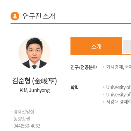
연구진 소개
연구
소통
소개
소개
거시경제, 국
연구/전공분야
조직도
김준형
(金峻亨)
University 
학력
KIM, Junhyong
University 
서강대 경제학과
색
경제전망실
동향총괄
044)550-4062