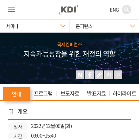
ENG
세미나
콘퍼런스
국제컨퍼런스
지속가능성장을 위한 재정의 역할
프로그램
보도자료
발표자료
하이라이트
안내
개요
2022년12월06일(화)
일자
09:00~15:40
시간