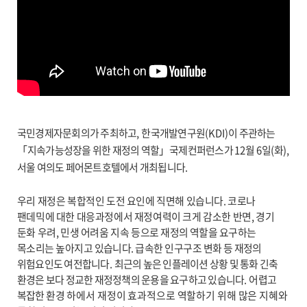
국민경제자문회의가 주최하고
,
한국개발연구원
(KDI)
이 주관하는
「
지속가능성장을 위한 재정의 역할
」
국제컨퍼런스가
12
월
6
일
(
화
),
서울 여의도 페어몬트호텔에서 개최됩니다
.
우리 재정은 복합적인 도전 요인에 직면해 있습니다
.
코로나
팬데믹에 대한 대응과정에서 재정여력이 크게 감소한 반면
,
경기
둔화 우려
,
민생 어려움 지속 등으로
재정의 역할을 요구하는
목소리는 높아지고 있습니다
.
급속한 인구구조 변화 등
재정의
위험요인도 여전합니다
.
최근의 높은 인플레이션 상황 및 통화 긴축
환경은 보다 정교한 재정정책의 운용을 요구하고 있습니다
.
어렵고
복잡한
환경 하에서 재정이 효과적으로 역할하기 위해 많은 지혜와