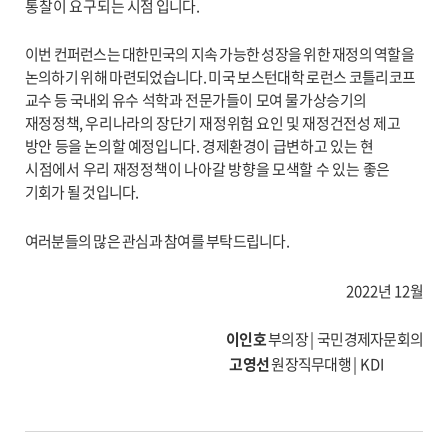
통찰이 요구되는
시점 입니다
.
이번 컨퍼런스는 대한민국의 지속 가능한 성장을 위한 재정의 역할을
논의
하기 위해 마련되었습니다
.
미국 보스턴대학 로런스 코틀리코프
교수 등 국내외
유수 석학과 전문가들이 모여 물가상승기의
재정정책
,
우리나라의 장단기 재정위험 요인 및 재정건전성 제고
방안 등을 논의할 예정입니다
.
경제환경이 급변
하고 있는 현
시점에서 우리 재정정책이 나아갈 방향을 모색할 수 있는 좋은
기회가 될 것입니다
.
여러분들의 많은 관심과 참여를 부탁드립니다
.
2022
년
12
월
이인호
부의장
|
국민경제자문회의
고영선
원장직무대행
| KDI