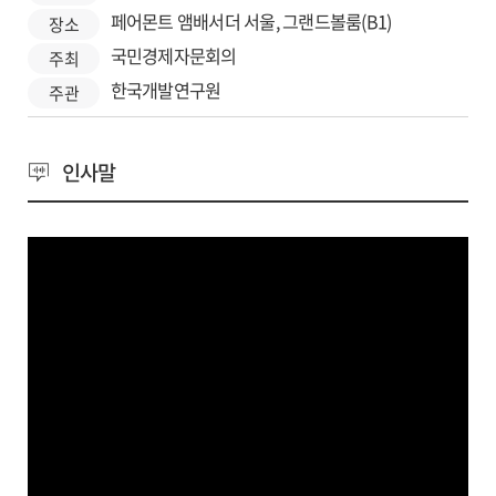
페어몬트 앰배서더 서울, 그랜드볼룸(B1)
장소
국민경제자문회의
주최
한국개발연구원
주관
인사말