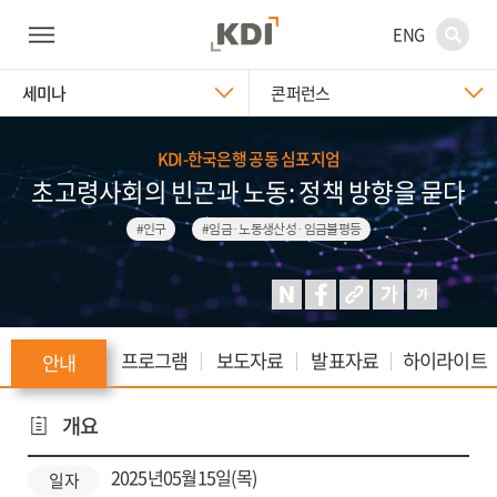
ENG
세미나
콘퍼런스
KDI-한국은행 공동 심포지엄
초고령사회의 빈곤과 노동: 정책 방향을 묻다
#인구
#임금·노동생산성·임금불평등
프로그램
보도자료
발표자료
하이라이트
안내
개요
2025년05월15일(목)
일자