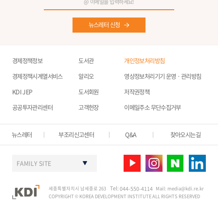
뉴스레터 신청
경제정책정보
도서관
개인정보처리방침
경제정책시계열서비스
알리오
영상정보처리기기 운영ㆍ관리방침
KDI JEP
도서회원
저작권정책
공공투자관리센터
고객헌장
이메일주소 무단수집거부
뉴스레터
부조리신고센터
Q&A
찾아오시는길
FAMILY SITE
Tel:
세종특별자치시 남세종로 263
044-550-4114
Mail:
media@kdi.re.kr
COPYRIGHT © KOREA DEVELOPMENT INSTITUTE ALL RIGHTS RESERVED