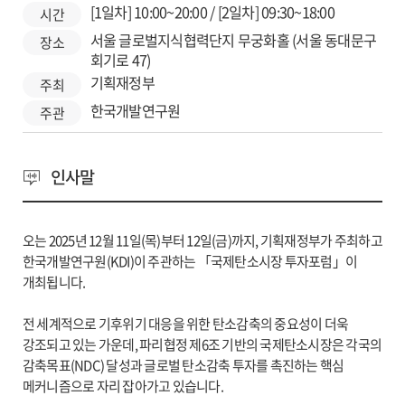
[1일차] 10:00~20:00 / [2일차] 09:30~18:00
시간
서울 글로벌지식협력단지 무궁화홀 (서울 동대문구
장소
회기로 47)
기획재정부
주최
한국개발연구원
주관
인사말
오는 2025년 12월 11일(목)부터 12일(금)까지, 기획재정부가 주최하고
한국개발연구원(KDI)이 주관하는 「국제탄소시장 투자포럼」이
개최됩니다.
전 세계적으로 기후위기 대응을 위한 탄소감축의 중요성이 더욱
강조되고 있는 가운데, 파리협정 제6조 기반의 국제탄소시장은 각국의
감축목표(NDC) 달성과 글로벌 탄소감축 투자를 촉진하는 핵심
메커니즘으로 자리 잡아가고 있습니다.