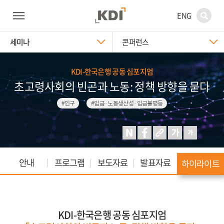
ENG
세미나
콘퍼런스
KDI-한국은행 공동 심포지엄
초고령사회의 빈곤과 노동: 정책 방향을 묻다
#인구
#임금·노동생산성·임금불평등
안내
프로그램
보도자료
발표자료
하이라이트
KDI-한국은행 공동 심포지엄