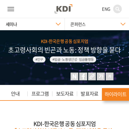
ENG
세미나
콘퍼런스
KDI-한국은행 공동 심포지엄
초고령사회의 빈곤과 노동: 정책 방향을 묻다
#인구
#임금·노동생산성·임금불평등
안내
프로그램
보도자료
발표자료
하이라이트
KDI-한국은행 공동 심포지엄