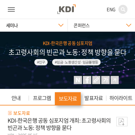
ENG
세미나
콘퍼런스
KDI-한국은행 공동 심포지엄
초고령사회의 빈곤과 노동: 정책 방향을 묻다
#인구
#임금·노동생산성·임금불평등
안내
프로그램
발표자료
하이라이트
보도자료
보도자료
KDI-한국은행 공동 심포지엄 개최: 초고령사회의
빈곤과 노동: 정책 방향을 묻다