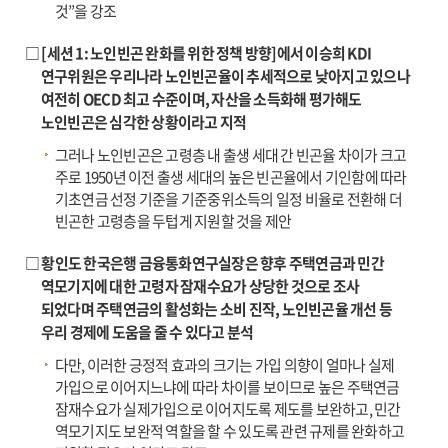
것”을 강조
□ [세션 1: 노인빈곤 완화를 위한 정책 방향]에서 이승희 KDI
연구위원은 우리나라 노인빈곤율이 추세적으로 낮아지고 있으나
여전히 OECD 최고 수준이며, 자산을 소득화해 평가해도
노인빈곤은 심각한 상황이라고 지적
그러나 노인빈곤은 고령층 내 출생 세대 간 빈곤율 차이가 크고
주로 1950년 이전 출생 세대의 높은 빈곤율에서 기인함에 따라
기초연금 선정 기준을 기준중위소득의 일정 비율로 전환해 더
빈곤한 고령층을 두텁게 지원할 것을 제안
□ 황인도 한국은행 금융통화연구실장은 향후 주택연금과 민간
역모기지에 대한 고령자 잠재수요가 상당한 것으로 조사
되었다며 주택연금의 활성화는 소비 진작, 노인빈곤율 개선 등
우리 경제에 도움을 줄 수 있다고 분석
다만, 이러한 긍정적 효과의 크기는 가입 의향이 얼마나 실제
가입으로 이어지느냐에 따라 차이를 보이므로 높은 주택연금
잠재수요가 실제가입으로 이어지도록 제도를 보완하고, 민간
역모기지도 보완적 역할을 할 수 있도록 관련 규제를 완화하고