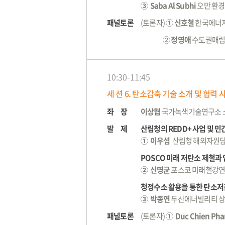
③ Saba Al Subhi
오만 환경서
패널토론
(토론자)
① 신호철
한국에너지
②
정영애
수도권매립
10:30-11:45
세 션 6. 탄소감축 기술 소개 및 협력 
좌 장
이상협
국가녹색기술연구소 
발 제
산림청의 REDD+ 사업 및 
① 이우섭
산림청 해외자원
POSCO 미래 저탄소 제철과 
② 신명균
포스코 미래철강연
청정수소 활용을 통한 탄소저
③ 박종연
두산에너빌리티 
패널토론
(토론자)
① Duc Chien Ph