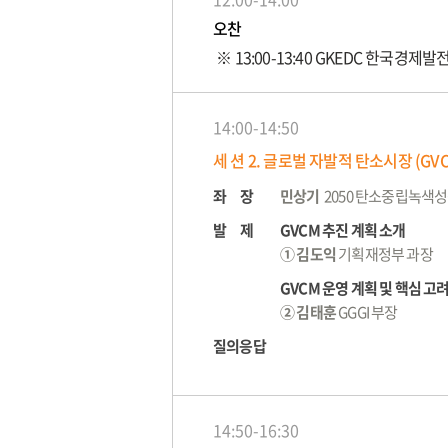
오찬
※ 13:00-13:40 GKEDC 한국경제
14:00-14:50
세 션 2. 글로벌 자발적 탄소시장 (GV
좌 장
민상기
2050 탄소중립녹색
발 제
GVCM 추진 계획 소개
① 김도익
기획재정부 과장
GVCM 운영 계획 및 핵심 고
② 김태훈
GGGI 부장
질의응답
14:50-16:30