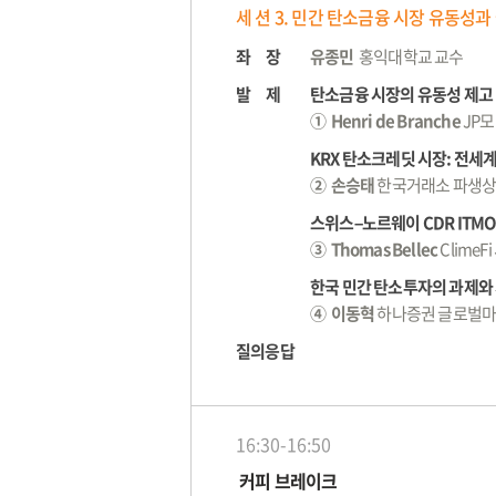
세 션 3. 민간 탄소금융 시장 유동성과
좌 장
유종민
홍익대학교 교수
발 제
탄소금융 시장의 유동성 제고 
① Henri de Branche
JP
KRX 탄소크레딧 시장: 전세
② 손승태
한국거래소 파생상
스위스–노르웨이 CDR ITMO
③ Thomas Bellec
Clime
한국 민간 탄소투자의 과제와
④ 이동혁
하나증권 글로벌마
질의응답
16:30-16:50
커피 브레이크