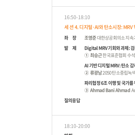
16:50-18:10
세 션 4. 디지털·AI와 탄소시장: MR
좌 장
조영준
대한상공회의소 지속
발 제
Digital MRV 기회와 과제
① 최승근
한국표준협회 수
AI 기반 디지털 MRV: 탄소 감축
② 류광남
2050 탄소중립녹
파리협정 6조 이행 및 국가를 위한
③ Ahmad Bani Ahmad
Am
질의응답
18:10-20:00