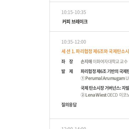
10:15-10:35
커피 브레이크
10:35-12:00
세 션 1. 파리협정 제6조와 국제탄소
좌 장
손지애
이화여자대학교 교수
발 제
파리협정 제6조 기반의 국
① Perumal Arumugam
U
국제 탄소시장 거버넌스: 자발
② Lena Wiest
OECD 이
질의응답
12:00-14:00