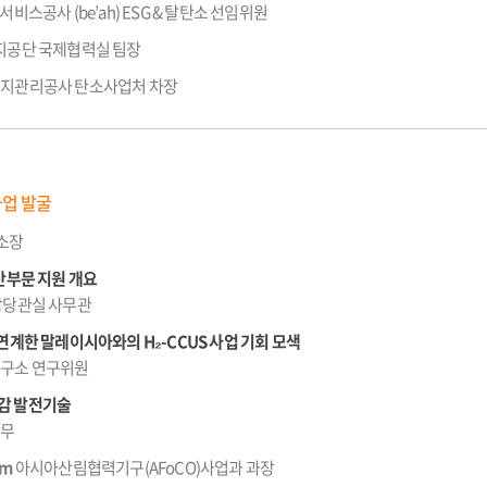
비스공사 (be’ah) ESG & 탈탄소 선임위원
공단 국제협력실 팀장
지관리공사 탄소사업처 차장
사업 발굴
소장
민간부문 지원 개요
담당관실 사무관
연계한 말레이시아와의 H₂-CCUS 사업 기회 모색
구소 연구위원
감 발전기술
상무
am
아시아산림협력기구(AFoCO)사업과 과장