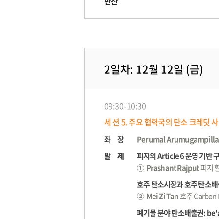
만찬
2일차: 12월 12일 (금)
09:30-10:30
세 션 5. 주요 협력국의 탄소 크레딧 사
좌 장
Perumal Arumugampillai
발 제
발 제
피지의 Article 6 운영 기
① Prashant Rajput
피지 
호주 탄소시장과 호주 탄소배출
② Mei Zi Tan
호주 Carbon
폐기물 분야 탄소배출권: be