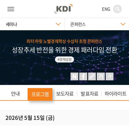
ENG
세미나
콘퍼런스
피터 하윗 노벨경제학상 수상자 초청 콘퍼런스
성장추세 반전을 위한 경제 패러다임 전환
#경제성장
안내
보도자료
발표자료
하이라이트
프로그램
2026년 5월 15일 (금)