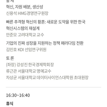
발 제
혁신, 자원 배분, 생산성
신용석
HMG경영연구원장
빠른 추격형 혁신의 황혼: 새로운 도약을 위한 한국
혁신시스템의 재설계
안준모
고려대학교 교수
기업의 진짜 성장을 지원하는 정책 패러다임 전환
김민호
KDI 선임연구위원
토 론
(좌장) 강성진
한국경제학회장
류근관
서울대학교 명예교수
차상균
서울대학교 데이터사이언스대학원 초대원장
16:30~16:40
휴식