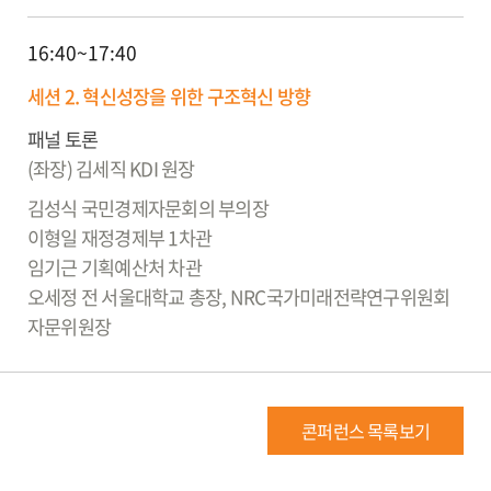
16:40~17:40
세션 2. 혁신성장을 위한 구조혁신 방향
패널 토론
(좌장) 김세직
KDI 원장
김성식
국민경제자문회의 부의장
이형일
재정경제부 1차관
임기근
기획예산처 차관
오세정
전 서울대학교 총장, NRC국가미래전략연구위원회
자문위원장
콘퍼런스 목록보기