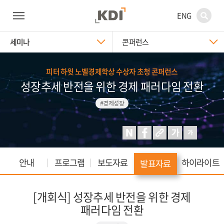
ENG
세미나
콘퍼런스
피터 하윗 노벨경제학상 수상자 초청 콘퍼런스
성장추세 반전을 위한 경제 패러다임 전환
#경제성장
안내
프로그램
보도자료
하이라이트
발표자료
[개회식] 성장추세 반전을 위한 경제
패러다임 전환