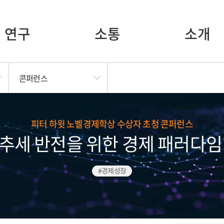
연구
소통
소개
콘퍼런스
피터 하윗 노벨경제학상 수상자 초청 콘퍼런스
추세 반전을 위한 경제 패러다임
#경제성장