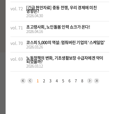
기획 특집호, 설문조사 등
[긴급 현안자료] 중동 전쟁, 우리 경제에 미친
vol. 72
영향은?
2026.04.30
유의사항
초고령사회, 노인돌봄 인력 쇼크가 온다!
뉴스레터 수신 거부를 원하시는 분께서는 수신하신 뉴스레터 하단의
vol. 71
2026.04.16
수신거부를 클릭하시면 수신거부 처리가 완료됩니다.
관심분야 등 뉴스레터 정보변경이 필요하신 분은 하단 [뉴스레터
정보변경]에서 설정바랍니다.
코스피 5,000의 역설: 멈춰버린 기업의 ‘스케일업’
vol. 70
2026.03.26
노동정책의 변화, 기초생활보장 수급자에겐 약이
vol. 69
되었을까?
뉴스레터 신청하기
2026.03.12
뉴스레터 정보변경
1
2
3
4
5
6
7
8
개인정보 수집 및 이용 동의서
한국개발연구원(이하 "연구원"라 함)은 개인정보보호법 등
관련 법령에 의거하여, 개인정보를 수집⋅이용함에 있어