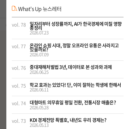
What’s Up 뉴스레터
ENG
일자리부터 성장률까지, AI가 한국경제에 미칠 영향
소통 콘텐츠
뉴스레터
vol. 78
총정리
2026.07.23
온라인 쇼핑 시대, 정말 오프라인 유통은 사라지고
vol. 77
주 5회
EIEC 뉴스레터
있을까요?
정부 및 관련기관의 정책자료,
2026.07.09
국내외 연구소의 신간 자료
중대재해처벌법 3년, 데이터로 본 성과와 과제
vol. 76
2026.06.25
KDI 왓츠업 뉴스레터
격주
신간 보고서, 언론기고 등
경제지식인을 위한 KDI 공식
학교 효과는 있었다! 단, 이미 잘하는 학생에 한해서
주요 연구결과와 활동상 소개
뉴스레터
vol. 75
2026.06.11
지난 왓츠업 만나보기
대형마트 의무휴일 평일 전환, 전통시장 매출은?
vol. 74
2026.05.28
수시
KDI 경제전망 특별호, 내년도 우리 경제는?
vol. 73
그 외
콘퍼런스, 정책 토론회 개최
2026.05.13
알림,