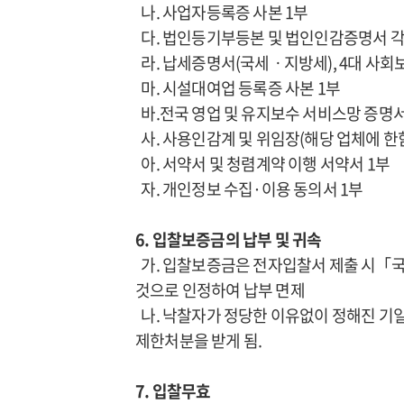
나. 사업자등록증 사본 1부
다. 법인등기부등본 및 법인인감증명서 각
라. 납세증명서(국세ㆍ지방세), 4대 사회
마. 시설대여업 등록증 사본 1부
바.전국 영업 및 유지보수 서비스망 증명
사. 사용인감계 및 위임장(해당 업체에 한함
아. 서약서 및 청렴계약 이행 서약서 1부
자. 개인정보 수집·이용 동의서 1부
6. 입찰보증금의 납부 및 귀속
가. 입찰보증금은 전자입찰서 제출 시「국
것으로 인정하여 납부 면제
나. 낙찰자가 정당한 이유없이 정해진 기
제한처분을 받게 됨.
7. 입찰무효