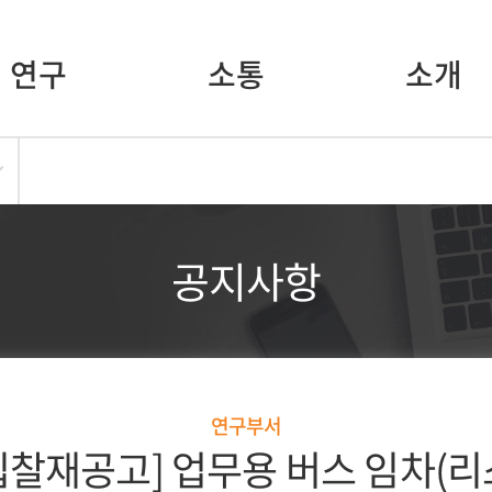
연구
소통
소개
공지사항
연구부서
입찰재공고] 업무용 버스 임차(리