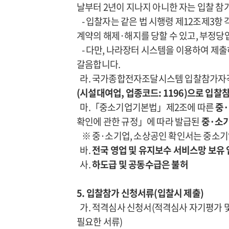
날부터 2년이 지나지 아니한 자는 입찰 참
- 입찰자는 같은 법 시행령 제12조제3항
계약의 해제·해지를 당할 수 있고, 부정
- 다만, 나라장터 시스템을 이용하여 제
갈음합니다.
라. 국가종합전자조달시스템 입찰참가자격
(시설대여업, 업종코드: 1196)으로 입
마.「중소기업기본법」제2조에 따른
중
확인에 관한 규정」에 따라 발급된
중·소
※ 중·소기업, 소상공인 확인서는 중소
바.
전국 영업 및 유지보수 서비스망 보유 
사.
하도급 및 공동수급은 불허
5. 입찰참가 신청서류(입찰시 제출)
가. 적격심사 신청서(적격심사 자기평가 및
필요한 서류)