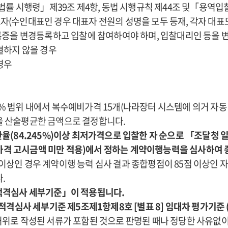
 법률 시행령」제39조 제4항, 동법 시행규칙 제44조 및「용역
자(수인대표인 경우 대표자 전원의 성명을 모두 등재, 각자 대표
증을 변경등록하고 입찰에 참여하여야 하며, 입찰대리인 등을 
결하지 않을 경우
경우
 범위 내에서 복수예비가격 15개(나라장터 시스템에 의거 자동 
격을 산술평균한 금액으로 결정합니다.
율(84.245%)이상 최저가격으로 입찰한 자 순으로 「조달청
표 8 (추정가격 고시금액 미만 적용)에서 정하는 계약이행능력을 심사
 이상인 경우 계약이행 능력 심사 결과 종합평점이 85점 이상인
.
적격심사 세부기준」이 적용됩니다.
적격심사 세부기준 제5조제1항제8호 [별표 8] 임대차 평가기준 
허위로 작성된 서류가 포함된 것으로 판명된 때나 정당한 사유없