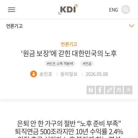
ENG
언론기고
언론기고
‘원금 보장’에 갇힌 대한민국의 노후
#빈곤, 소득 재분배
#연금
송인호
동아일보
2026.05.08
은퇴 안 한 가구의 절반 “노후 준비 부족”
퇴직연금 500조라지만 10년 수익률 2.4%