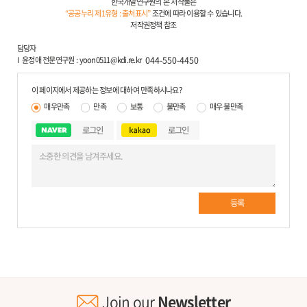
한국개발연구원의 본 저작물은
“공공누리 제1유형 : 출처표시”
조건에 따라 이용할 수 있습니다.
저작권정책 참조
담당자
윤정애 전문연구원
yoon0511@kdi.re.kr
044-550-4450
이 페이지에서 제공하는 정보에 대하여 만족하시나요?
매우만족
만족
보통
불만족
매우 불만족
로그인
로그인
등록
Join our
Newsletter