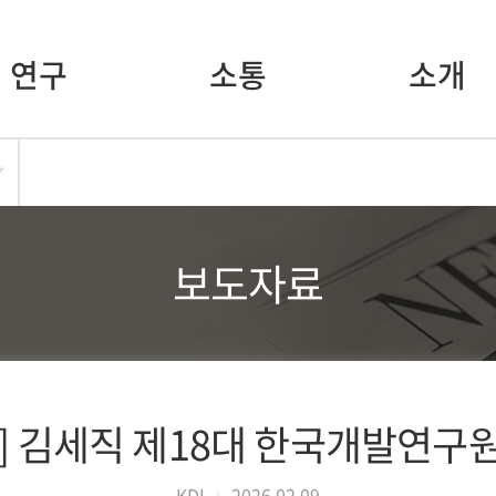
연구
소통
소개
보도자료
] 김세직 제18대 한국개발연구
KDI
2026.02.09