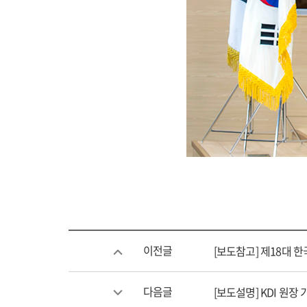
이전글
[보도참고] 제18대
다음글
[보도설명] KDI 원