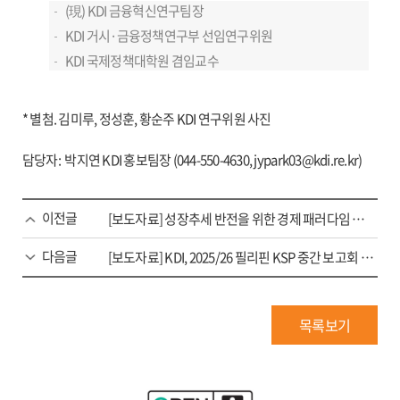
(現) KDI 금융혁신연구팀장
KDI 거시·금융정책연구부 선임연구위원
KDI 국제정책대학원 겸임교수
* 별첨. 김미루, 정성훈, 황순주 KDI 연구위원 사진
담당자: 박지연 KDI 홍보팀장 (044-550-4630, jypark03@kdi.re.kr)
이전글
[보도자료] 성장추세 반전을 위한 경제 패러다임 전환’ 콘퍼런스 개최 결과 - 피터 하윗 노벨경제학상 수상자 초청 -
다음글
[보도자료] KDI, 2025/26 필리핀 KSP 중간 보고회 개최 - 필리핀 사법행정 개선을 위한 전자소송 시스템 고도화 방안 -
목록보기