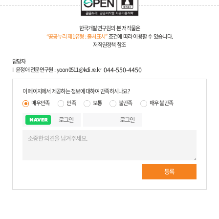
한국개발연구원의 본 저작물은
“공공누리 제1유형 : 출처표시”
조건에 따라 이용할 수 있습니다.
저작권정책 참조
담당자
윤정애 전문연구원
yoon0511@kdi.re.kr
044-550-4450
이 페이지에서 제공하는 정보에 대하여 만족하시나요?
매우만족
만족
보통
불만족
매우 불만족
로그인
로그인
등록