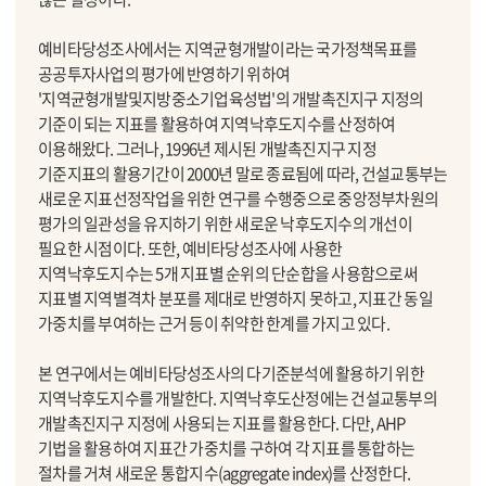
예비타당성조사에서는 지역균형개발이라는 국가정책목표를
공공투자사업의 평가에 반영하기 위하여
'지역균형개발및지방중소기업육성법'의 개발촉진지구 지정의
기준이 되는 지표를 활용하여 지역낙후도지수를 산정하여
이용해왔다. 그러나, 1996년 제시된 개발촉진지구 지정
기준지표의 활용기간이 2000년 말로 종료됨에 따라, 건설교통부는
새로운 지표선정작업을 위한 연구를 수행중으로 중앙정부차원의
평가의 일관성을 유지하기 위한 새로운 낙후도지수의 개선이
필요한 시점이다. 또한, 예비타당성조사에 사용한
지역낙후도지수는 5개 지표별 순위의 단순합을 사용함으로써
지표별 지역별격차 분포를 제대로 반영하지 못하고, 지표간 동일
가중치를 부여하는 근거 등이 취약한 한계를 가지고 있다.
본 연구에서는 예비타당성조사의 다기준분석에 활용하기 위한
지역낙후도지수를 개발한다. 지역낙후도산정에는 건설교통부의
개발촉진지구 지정에 사용되는 지표를 활용한다. 다만, AHP
기법을 활용하여 지표간 가중치를 구하여 각 지표를 통합하는
절차를 거쳐 새로운 통합지수(aggregate index)를 산정한다.