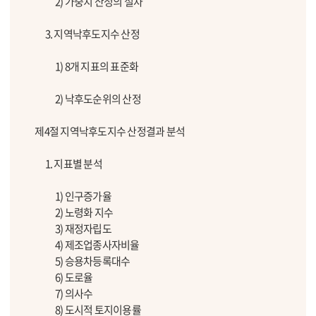
2) 가중치 산정의 절차
3. 지역낙후도지수 산정
1) 8개 지표의 표준화
2) 낙후도순위의 산정
제4절 지역낙후도지수 산정결과 분석
1. 지표별 분석
1) 인구증가율
2) 노령화 지수
3) 재정자립도
4) 제조업종사자비율
5) 승용차등록대수
6) 도로율
7) 의사수
8) 도시적 토지이용률