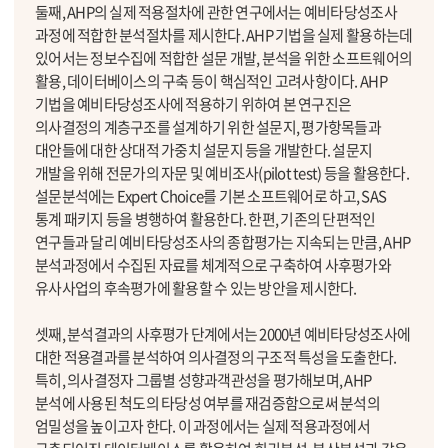
둘째, AHP의 실제 적용절차에 관한 연구에서는 예비타당성조사
과정에 적합한 분석절차를 제시한다. AHP 기법을 실제 활용하는데
있어서는 정보수집에 적합한 설문 개발, 분석을 위한 소프트웨어의
활용, 데이터베이스의 구축 등이 핵심적인 고려사항이다. AHP
기법을 예비타당성조사에 적용하기 위하여 본 연구진은
의사결정의 계층구조를 설계하기 위한 설문지, 평가항목들과
대안들에 대한 상대적 가중치 설문지 등을 개발한다. 설문지
개발을 위해 전문가의 자문 및 예비조사(pilot test) 등을 활용한다.
설문분석에는 Expert Choice를 기본 소프트웨어로 하고, SAS
통계 패키지 등을 병행하여 활용한다. 한편, 기존의 단편적인
연구들과 달리 예비타당성조사의 종합평가는 지속되는 만큼, AHP
분석과정에서 수집된 자료를 체계적으로 구축하여 사후평가와
유사사업의 후속평가에 활용할 수 있는 방안을 제시한다.
셋째, 분석결과의 사후평가 단계에서는 2000년 예비타당성조사에
대한 적용결과를 분석하여 의사결정의 구조적 특성을 도출한다.
특히, 의사결정자 그룹별 성향과객관성을 평가해보며, AHP
분석에 사용된 척도의 타당성 여부를 재검증함으로써 분석의
엄밀성을 높이고자 한다. 이 과정에서는 실제 적용과정에서