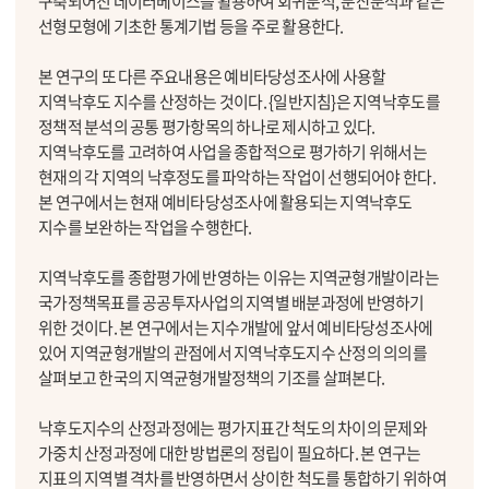
구축되어진 데이터베이스를 활용하여 회귀분석, 분산분석과 같은
선형모형에 기초한 통계기법 등을 주로 활용한다.
본 연구의 또 다른 주요내용은 예비타당성조사에 사용할
지역낙후도 지수를 산정하는 것이다. {일반지침}은 지역낙후도를
정책적 분석의 공통 평가항목의 하나로 제시하고 있다.
지역낙후도를 고려하여 사업을 종합적으로 평가하기 위해서는
현재의 각 지역의 낙후정도를 파악하는 작업이 선행되어야 한다.
본 연구에서는 현재 예비타당성조사에 활용되는 지역낙후도
지수를 보완하는 작업을 수행한다.
지역낙후도를 종합평가에 반영하는 이유는 지역균형개발이라는
국가정책목표를 공공투자사업의 지역별 배분과정에 반영하기
위한 것이다. 본 연구에서는 지수개발에 앞서 예비타당성조사에
있어 지역균형개발의 관점에서 지역낙후도지수 산정의 의의를
살펴보고 한국의 지역균형개발정책의 기조를 살펴본다.
낙후도지수의 산정과정에는 평가지표간 척도의 차이의 문제와
가중치 산정과정에 대한 방법론의 정립이 필요하다. 본 연구는
지표의 지역별 격차를 반영하면서 상이한 척도를 통합하기 위하여