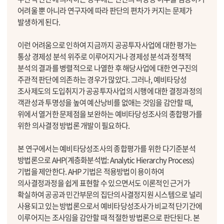
어려울 뿐 아니라 연구자에 따라 판단의 편차가 커지는 문제가
발생하게 된다.
이런 어려움으로 인하여 지금까지 공공투자사업에 대한 평가는
통상 경제성 분석 위주로 이루어지거나 경제성 분석과 정책적
분석의 결과를 병렬적으로 나열한 후 해당사업에 대한 연구진의
주관적 판단에 의존하는 경우가 많았다. 그러나, 예비타당성
조사제도의 도입취지가 공공투자사업의 시행에 대한 결정과정의
객관성과 투명성을 높여 예산낭비를 없애는 것임을 감안할 때,
위에서 열거한 문제점을 보완하는 예비타당성조사의 종합평가를
위한 의사결정 방법론 개발이 필요하다.
본 연구에서는 예비타당성조사의 종합평가를 위한 다기준분석
방법론으로 AHP(계층화분석법: Analytic Hierarchy Process)
기법을 제안한다. AHP 기법은 적용방법이 용이하여
의사결정과정을 쉽게 표현할 수 있으면서도 이론적인 근거가
확실하여 공공과 민간부문의 집단의사결정지원 시스템으로 널리
사용되고 있는 방법론으로서 예비타당성조사가 비교적 단기간에
이루어지는 조사임을 감안할 때 적절한 방법론으로 판단된다. 본