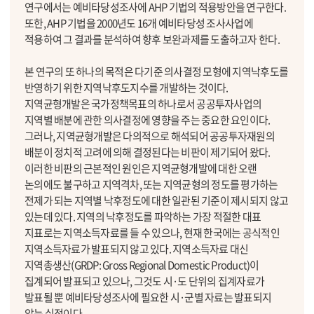
연구에서는 예비타당성조사에 AHP 기법의 적용방안을 연구한다.
또한, AHP 기법을 2000년도 16개 예비타당성 조사사업에
적용하여 그 결과를 분석하여 향후 보완과제를 도출하고자 한다.
본 연구의 또 하나의 목적은 다기준 의사결정 모형에 지역낙후도를
반영하기 위한 지역낙후도지수를 개발하는 것이다.
지역균형개발은 국가정책목표의 하나로서 공공투자사업의
지역별 배분에 관한 의사결정에 영향을 주는 중요한 요인이다.
그러나, 지역균형개발은 다의적으로 해석되어 공공투자재원의
배분이 정치적 고려에 의해 결정된다는 비판이 제기되어 왔다.
이러한 비판의 근본적인 원인은 지역균형개발에 대한 오랜
논의에도 불구하고 지역격차, 또는 지역균형의 정도를 평가하는
전제가 되는 지역별 낙후정도에 대한 일관된 기준이 제시되지 않고
있는데 있다. 지역의 낙후정도를 파악하는 가장 적절한 대표
지표로는 지역소득자료를 들 수 있으나, 현재 한국에는 공식적인
지역소득자료가 발표되지 않고 있다. 지역소득자료 대신
지역총생산(GRDP: Gross Regional Domestic Product)이
집계되어 발표되고 있으나, 그것도 시·도 단위의 집계자료가
발표될 뿐 예비타당성조사에 필요한 시·군별 자료는 발표되지
않는 실정이다.