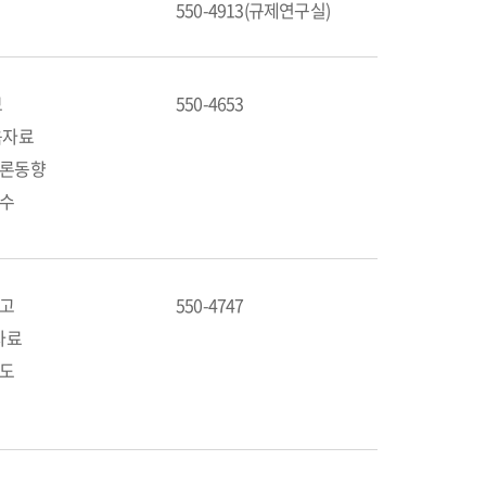
550-4913(규제연구실)
보
550-4653
육자료
언론동향
연수
공고
550-4747
 자료
제도