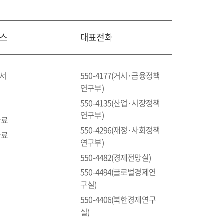
스
대표전화
고서
550-4177(거시·금융정책
연구부)
550-4135(산업·시장정책
연구부)
자료
550-4296(재정·사회정책
자료
연구부)
550-4482(경제전망실)
550-4494(글로벌경제연
구실)
550-4406(북한경제연구
실)