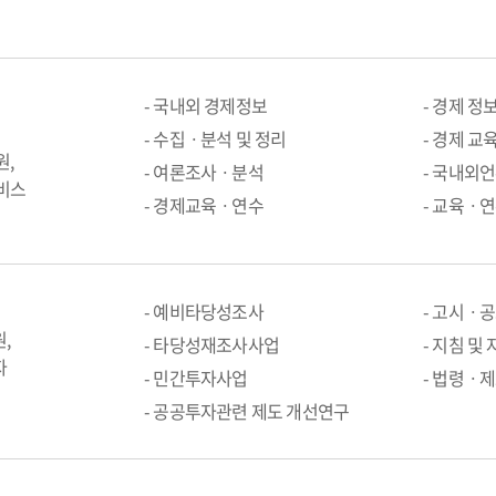
- 국내외 경제정보
- 경제 정
- 수집ㆍ분석 및 정리
- 경제 교
원,
- 여론조사ㆍ분석
- 국내외
비스
- 경제교육ㆍ연수
- 교육ㆍ
- 예비타당성조사
- 고시ㆍ
,
- 타당성재조사사업
- 지침 및
자
- 민간투자사업
- 법령ㆍ
- 공공투자관련 제도 개선연구