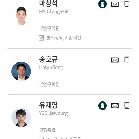
마창석
MA, Changseok
부연구위원
통화정책, 기업혁신
송호규
Hokyu Song
부연구위원
유재영
YOO,Jaeyoung
모형총괄