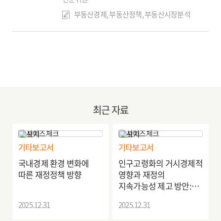
부동산경제, 부동산정책, 부동산시장분석
최근 자료
기타보고서
기타보고서
국내경제 환경 변화에
인구고령화의 거시경제적
따른 재정정책 방향
영향과 재정의
지속가능성 제고 방안:
이질적 경제주체
2025.12.31
2025.12.31
생애주기·중첩세대 모형
분석