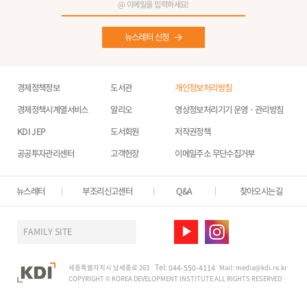
뉴스레터 신청
경제정책정보
도서관
개인정보처리방침
경제정책시계열서비스
알리오
영상정보처리기기 운영ㆍ관리방침
KDI JEP
도서회원
저작권정책
공공투자관리센터
고객헌장
이메일주소 무단수집거부
뉴스레터
부조리신고센터
Q&A
찾아오시는길
FAMILY SITE
Tel:
세종특별자치시 남세종로 263
044-550-4114
Mail:
media@kdi.re.kr
COPYRIGHT © KOREA DEVELOPMENT INSTITUTE ALL RIGHTS RESERVED