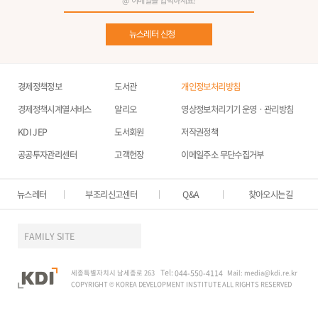
뉴스레터 신청
경제정책정보
도서관
개인정보처리방침
경제정책시계열서비스
알리오
영상정보처리기기 운영ㆍ관리방침
KDI JEP
도서회원
저작권정책
공공투자관리센터
고객헌장
이메일주소 무단수집거부
뉴스레터
부조리신고센터
Q&A
찾아오시는길
FAMILY SITE
Tel:
세종특별자치시 남세종로 263
044-550-4114
Mail:
media@kdi.re.kr
COPYRIGHT © KOREA DEVELOPMENT INSTITUTE ALL RIGHTS RESERVED