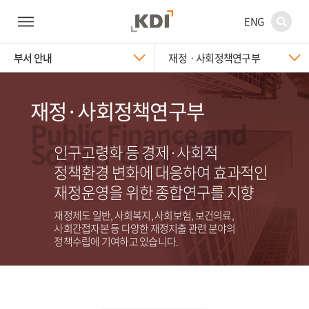
ENG
부서 안내
재정ㆍ사회정책연구부
재정·사회정책연구부
Public Finance and
Social Policy
인구고령화 등 경제·사회적
정책환경 변화에 대응하여 효과적인
재정운영을 위한 종합연구를 지향
재정제도 일반, 사회복지, 사회보험, 보건의료,
사회간접자본 등 다양한 재정지출 관련 분야의
정책수립에 기여하고 있습니다.