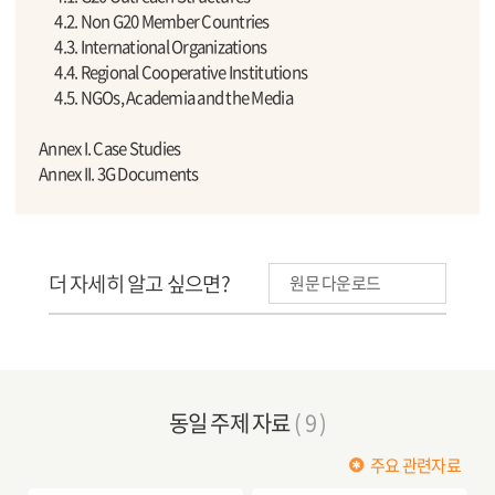
4.2. Non G20 Member Countries
4.3. International Organizations
4.4. Regional Cooperative Institutions
4.5. NGOs, Academia and the Media
Annex I. Case Studies
Annex II. 3G Documents
더 자세히 알고 싶으면?
원문 다운로드
동일 주제 자료
( 9 )
주요 관련자료