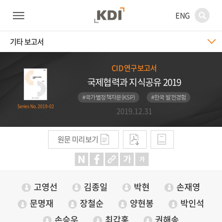
ENG
기타 보고서
CID 연구보고서
국제협력과 지식공유 2019
#국가별정책자문(KSP)
#한국 발전경험
Series No. 2019-02
2019.12.31
원문 미리보기
고영선
김종일
박현
손재영
문명재
장철순
양현봉
박인석
손승우
최갑홍
권해송