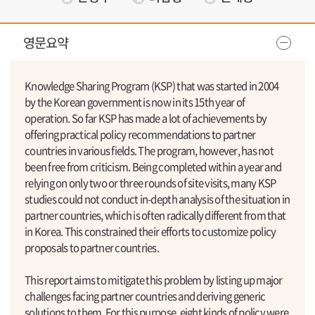
영문요약
Knowledge Sharing Program (KSP) that was started in 2004
by the Korean government is now in its 15th year of
operation. So far KSP has made a lot of achievements by
offering practical policy recommendations to partner
countries in various fields. The program, however, has not
been free from criticism. Being completed within a year and
relying on only two or three rounds of site visits, many KSP
studies could not conduct in-depth analysis of the situation in
partner countries, which is often radically different from that
in Korea. This constrained their efforts to customize policy
proposals to partner countries.
This report aims to mitigate this problem by listing up major
challenges facing partner countries and deriving generic
solutions to them. For this purpose, eight kinds of policy were