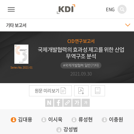
ENG
기타 보고서
CID 연구보고서
국제개발협력의 효과성 제고를 위한 산업
무역구조 분석
#국제개발협력 일반(기타)
Series No. 2021-01
2021.09.30
원문 미리보기
김대용
이시욱
류성현
이충원
강성범