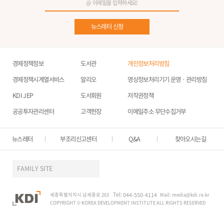
뉴스레터 신청
경제정책정보
도서관
개인정보처리방침
경제정책시계열서비스
알리오
영상정보처리기기 운영ㆍ관리방침
KDI JEP
도서회원
저작권정책
공공투자관리센터
고객헌장
이메일주소 무단수집거부
뉴스레터
부조리신고센터
Q&A
찾아오시는길
FAMILY SITE
Tel:
세종특별자치시 남세종로 263
044-550-4114
Mail:
media@kdi.re.kr
COPYRIGHT © KOREA DEVELOPMENT INSTITUTE ALL RIGHTS RESERVED