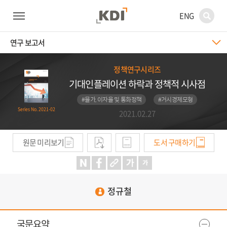
ENG
연구 보고서
정책연구시리즈
기대인플레이션 하락과 정책적 시사점
#물가, 이자율 및 통화정책
#거시경제모형
Series No. 2021-02
2021.02.27
원문 미리보기
도서 구매하기
정규철
국문요약