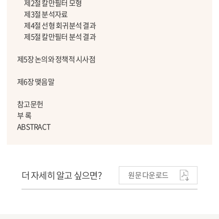
제2절 칼만필터 모형
제3절 분석자료
제4절 선형 회귀분석 결과
제5절 칼만필터 분석 결과
제5장 논의와 정책적 시사점
제6장 맺음말
참고문헌
부 록
ABSTRACT
더 자세히 알고 싶으면?
원문 다운로드