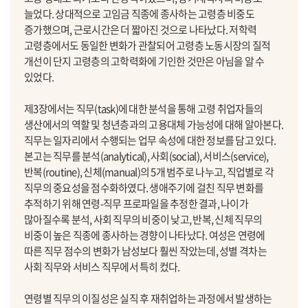
늘었다. 상대적으로 고임금 직종에 종사하는 고령층 비중도
증가했으며, 근로시간은 더 짧아진 것으로 나타났다. 저학력
고령층에서도 동일한 변화가 관찰되어 고령층 노동시장의 질적
개선이 단지 고령층의 고학력화에 기인한 것만은 아님을 알 수
있었다.
제3장에서는 직무(task)에 대한 분석을 통해 고령 취업자들의
생산에서의 역할 및 청년층과의 고용대체 가능성에 대해 알아본다.
직무는 일자리에서 수행되는 업무 속성에 대한 정보를 담고 있다.
본고는 직무를 분석(analytical), 사회(social), 서비스(service),
반복(routine), 신체(manual)의 5개 범주로 나누고, 직업별로 각
직무의 중요성을 점수화하였다. 생애주기에 걸친 직무 변화를
추적하기 위해 연령-직무 프로파일을 추정한 결과, 나이가
많아질수록 분석, 사회 직무의 비중이 낮고, 반복, 신체 직무의
비중이 높은 직종에 종사하는 경향이 나타났다. 여성은 연령에
따른 직무 점수의 변화가 남성보다 훨씬 작았는데, 성별 격차는
사회 직무와 서비스 직무에서 특히 컸다.
연령별 직무의 이질성은 실직 후 재취업하는 과정에서 발생하는