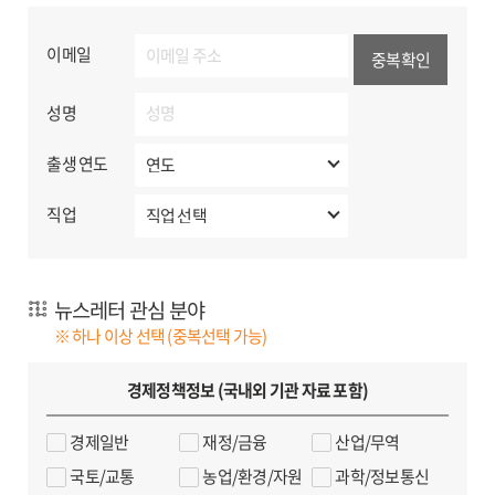
않고 있습니다.
2. 수집하는 개인정보의 항목
이메일
중복확인
- 필수 입력 항목: 이메일, 성명, 출생연도(내부통계용),
직업분류(내부통계용), 뉴스레터 관심 분야
성명
3. 개인정보의 보유 및 이용 기간: 뉴스레터
출생 연도
서비스 수신거부 시까지
수신 거부시 즉시 완전파기 되며 수신인의 이메일 계정
직업
해지·오류 등으로 인해 수신이 영구적으로 실패하는 등
정상적인 서비스 제공이 불가능한 것으로 판단되는 경우,
해당 개인정보를 임의로 파기 또는 발송 대상에서 영구
뉴스레터 관심 분야
제외할 수 있습니다.
※ 하나 이상 선택 (중복선택 가능)
4. 개인정보 처리업무 위탁에 관한 사항
- 위탁받는 자: ㈜스티비
경제정책정보 (국내외 기관 자료 포함)
- 위탁하는 업무의 내용: 뉴스레터 발송
- 위탁 기간: 뉴스레터 서비스 탈퇴 시까지
경제일반
재정/금융
산업/무역
- 한국개발연구원은 위탁계약 체결 시 「개인정보
국토/교통
농업/환경/자원
과학/정보통신
보호법」 제26조(업무위탁에 따른 개인정보의 처리 제한)