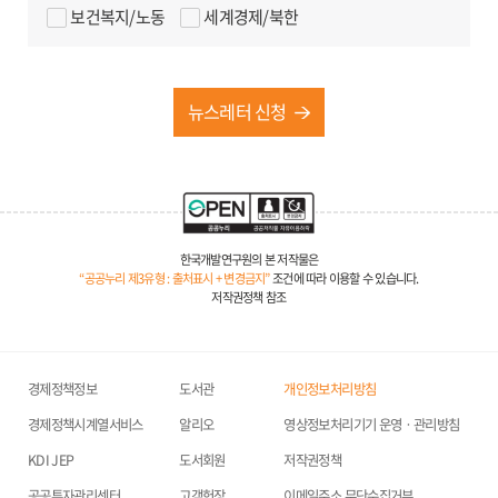
에 따라 위탁업무 수행목적 외 개인정보 처리금지, 안전성
보건복지/노동
세계경제/북한
확보조치, 재위탁 제한, 수탁자에 대한 관리·감독, 손해배상
등 책임에 관한 사항을 계약서 등 문서에 명시하고,
수탁자가 개인정보를 안전하게 처리하는지를 감독하고
뉴스레터 신청
있습니다.
5. 동의를 거부할 권리 및 동의 거부에 따른 안내
위의 개인정보 수집·이에 대한 동의를 거부할 수 있습니다.
그러나 동의를 거부할 경우 연구원의 이메일 서비스
(뉴스레터)를 이용할 수 없습니다.
한국개발연구원의 본 저작물은
“공공누리 제3유형 : 출처표시 + 변경금지”
조건에 따라 이용할 수 있습니다.
6. 개인정보의 파기에 관한 사항: 뉴스레터 서비스 탈퇴
저작권정책 참조
즉시 DB에서 완전 파기
경제정책정보
도서관
개인정보처리방침
경제정책시계열서비스
알리오
영상정보처리기기 운영ㆍ관리방침
KDI JEP
도서회원
저작권정책
공공투자관리센터
고객헌장
이메일주소 무단수집거부