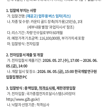
1. 입찰에 부치는 사항
가. 입찰건명:
(재공고) 업무용 버스 임차(리스)
나. 차종 및 수량 : 카운티 골드 장축(자가용) 25인승, 1대
(세부내용 별첨 ‘과업지시서’ 참조)
다. 리스기간 : 차량 인수일로부터 60개월
라. 예정가격 기초금액 : 116,100,000원, 부가가치세 포함
마. 입찰방식 : 전자입찰
2. 전자입찰서 제출 및 개찰
가. 전자입찰서 제출기간 :
2026. 05. 27.(수), 17:00 ∼ 2026. 06.
05.(금), 14:00
나. 개찰 일시 및 장소 :
2026. 06. 05.(금), 15:00 한국개발연구원
입찰집행관 PC
3. 입찰방식 : 총액입찰,
적격심사제
, 제한경쟁입찰
가. 전자입찰 : 국가종합전자조달시스템(나라장터
http://www.g2b.go.kr
)
나. 낙찰자 선정기준 : 적격심사