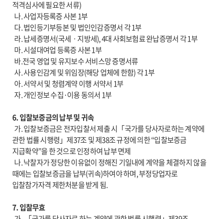
적격심사에 필요한 서류)
나. 사업자등록증 사본 1부
다. 법인등기부등본 및 법인인감증명서 각 1부
라. 납세증명서(국세ㆍ지방세), 4대 사회보험료 완납증명서 각 1부
마. 시설대여업 등록증 사본 1부
바.전국 영업 및 유지보수 서비스망 증명서류
사. 사용인감계 및 위임장(해당 업체에 한함) 각 1부
아. 서약서 및 청렴계약 이행 서약서 1부
자. 개인정보 수집·이용 동의서 1부
6. 입찰보증금의 납부 및 귀속
가. 입찰보증금은 전자입찰서 제출 시「국가를 당사자로하는 계약에
관한 법률 시행령」제37조 및 제38조 규정에 의한 “입찰보증금
지급확약”을 한 것으로 인정하여 납부 면제
나. 낙찰자가 정당한 이유없이 정해진 기일내에 계약을 체결하지 않을
때에는 입찰보증금을 납부(귀속)하여야 하며, 부정당업자로
입찰참가자격 제한처분을 받게 됨.
7. 입찰무효
가. 「국가를 당사자로 하는 계약에 관한 법률 시행령」제39조