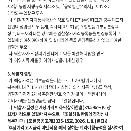
제4항, 동법 시행규칙 제44조 및「용역입찰유의서」제12조에
해당되는 입찰은 무효
나. 입찰참가자격등록증상의 상호 및 대표자(수인대표인 경우 대표자
전원의 성명을 모두 등재, 각자 대표도 해당)가 법인등기부등본상의
상호, 대표자와 다른 경우에는 입찰참가자격등록증을 변경등록하고
입찰에 참여하여야 하며, 입찰대리인 등을 변경등록하지 않고 참여한
입찰은 무효
다. 낙찰자가 소정의 기일 내에 계약을 체결하지 않을 경우
라. 허위서류 제출 및 허위사실을 기재한 경우
8. 낙찰자 결정
가. 예정가격은 기초금액을 기준으로 ±2% 범위 내에서
복수예비가격 15개(나라장터 시스템에 의거 자동 생성)를 작성,
입찰참가자가 2개씩 추첨한 번호 중 가장 많이 선택된 4개의
예비가격을 산술평균한 금액으로 결정합니다.
나.
낙찰자 결정은 예정가격 이하 낙찰하한율(84.245%)이상
최저가격으로 입찰한 자 순으로 「조달청 일반용역 적격심사
세부기준」[조달청 공고 제2026-15호, 2026. 1. 8.] 별표 8
(추정가격 고시금액 미만 적용)에서 정하는 계약이행능력을 심사하여