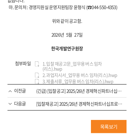
없습니다.
마. 문의처 : 경영지원실 운영지원팀장 윤형식 (☎044-550-4353)
위와 같이 공고함.
2026년 5월 27일
한국개발연구원장
첨부파일
1. 입찰 재공고문_업무용 버스 임차
(리스).hwp
2. 과업지시서_업무용 버스 임차(리스).hwp
3. 제출서류_업무용 버스 임차(리스).hwp
이전글
(긴급) [입찰공고] 2025/26년 경제혁신파트너십프로그램(EIPP) 헝가리 정책자문사업 ‘한국-헝가리 모빌리티산업 기술인력 양성 협력’ 용역
다음글
[입찰재공고] 2025/26년 경제혁신파트너십프로그램(EIPP) 헝가리 정책자문사업 ‘한국-헝가리 모빌리티산업 기술인력 양성 협력’
목록보기