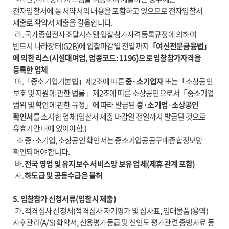
전자입찰서에 동 서약서의 내용을 포함하고 있으므로 전자입찰서
제출로 확약서 제출을 갈음합니다.
라. 국가종합전자조달시스템 입찰참가자격등록규정에 의하여
반드시 나라장터(G2B)에 입찰마감일 전일까지
「여신전문금융법」
에 의한 리스(시설대여업, 업종코드: 1196)으로 입찰참가자격을
등록한 업체
마.「중소기업기본법」제2조에 따른
중·소기업자
또는「소상공인
보호 및 지원에 관한 법률」제2조에 따른 소상공인으로서「중소기업
범위 및 확인에 관한 규정」에 따라 발급된
중·소기업
·
소상공인
확인서
를 소지한 업체(입찰서 제출 마감일 전일까지 발급된 것으로
유효기간 내에 있어야함.)
※ 중·소기업, 소상공인 확인서는 중소기업공공구매종합정보망
확인되어야 합니다.
바.
전국 영업 및 유지보수 서비스망 보유 업체(제휴 관계 포함)
사.
하도급 및 공동수급은 불허
5. 입찰참가 신청서류(입찰시 제출)
가. 적격심사 신청서(적격심사 자기평가 및 심사표, 임대물품(용역)
사후관리(A/S) 확약서, 신용평가등급 및 신인도 평가관련 증빙자료 등