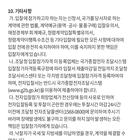
10. 기타사항
가. 입찰에 참가하고자 하는 자는 신청서, 국가를 당사자로 하는
계약에 관한 법률, 계약예규(용역·공사·물품구매) 입찰유의서,
재정경제부 회계예규, 청렴계약입찰특별유의서,
청렴계약이행특수조건 등 기타입찰에 필요한 모든 사항에 대하여
입찰 전에 완전히 숙지하여야 하며, 이를 숙지하지 못한 책임은
입찰자에게 있습니다.
나. 조달청 입찰참가자격 미 등록업체는 국가종합전자 조달시스템
입찰참가자격등록규정에 따라 입찰서 제출마감일 전일까지 조달청
조달서비스센타 또는 각 지방조달청에 입찰참가자격 등록하여야
하며, 전자입찰서는 반드시 국가종합전자조달시스템
(www.g2b.go.kr)을 이용하여 제출하여야 합니다.
다. 전자입찰참가 희망업체가 전산장애 등의 사유로 인하여
전자입찰등록 및 투찰이 곤란한 경우에는 투찰시간 마감 24시간
이전에 조달청 전자조달콜센터(1588-0800)에 문의하여 주시기
바라며 장애발생에도 불구하고 문의를 하지 않아 발생하는 모든
책임은 입찰참가자에게 있습니다.
라. 낙찰자가 국세 및 지방세를 미납하였을 경우, 계약을 체결할 수