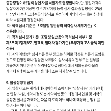
종합평점이 85점 이상인 자를 낙찰자로 결정합니다.
단, 동일가격의
입찰자가 2인 이상인 경우 계약이행 능력 심사 결과 종합평점이 85점
이상인 자 중 최고점수를 낙찰자로 결정하며 이외의 경우에는 추첨에
따라 낙찰자를 결정합니다.
다.
적격심사 기준은 「조달청 일반용역 적격심사 세부기준」이
적용됩니다.
라.
적격심사 평가기준 : 조달청 일반용역 적격심사 세부기준
제5조제1항제8호 [별표 8] 임대차 평가기준 (추정가격 고시금액 미만
적용)
마. 계약이행능력심사서류 중 부정 또는 허위로 작성된 서류가 포함된
것으로 판명된 때나 정당한 사유없이 심사서류의 전부 또는 일부를
제출하지 아니한 경우 적격낙찰자 결정대상에서 제외됨과 아울러
계약체결 후에도 동 계약을 해제 또는 해지할 수 있습니다.
9. 불공정행위 금지
가. 입찰자 또는 계약상대자(이하 이 조에서는 “입찰자 등”이라 한다)
는 입찰·낙찰, 계약체결 또는 계약이행 등의 과정에서 입찰 및 계약의
공정한 질서를 저해하는 다음 각 호의 어느 하나에 해당하는 행위를
하여서는 아니 됩니다.
1. 금품·향응 등의 공여·약속 또는 공여의 의사를 표시하는 행위