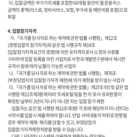
다. 입찰금액은 부가가치세를 포함한 60개월 동안의 월 운용리스
금액의 총액(리스료, 정비서비스, 보험, 부가세 등 제반비용 포함)으로
투찰
4. 입찰참가자격
가.「국가를 당사자로 하는 계약에 관한 법률 시행령」제12조
(경쟁입찰의 참가자격)와 같은 법 시행규칙 제14조
(입찰참가자격요건의 증명)에 의한 유자격자로서 소정의 서류를
구비하여 입찰 등록을 마친 사업자로서 한국개발연구원에서 제시한
규격서 등에 따라 납품이 가능한 사업자
나.「국가를 당사자로 하는 계약에 관한 법률 시행령」제76조
(부정당업자의 입찰참가자격 제한)에 의거 제한을 받지 않는 사업자
다.「국가를 당사자로 하는 계약에 관한 법률」제27조의5 및 같은 법
시행령 제12조제3항에 따라‘조세포탈 등을 한 자’로서 유죄판결이
확정된 날부터 2년이 지나지 아니한 자는 입찰 참가 제한
- 입찰자는 같은 법 시행령 제12조제3항 각 호에 해당하지 아니한다는
서약서를 입찰시 제출하여야 합니다. 만일 서약내용이 허위로 판명될
경우 계약의 해제·해지를 당할 수 있고, 부정당업자
입찰참가자격제한처분을 받을 수 있습니다.
- 다만, 나라장터 시스템을 이용하여 제출하는 경우에는