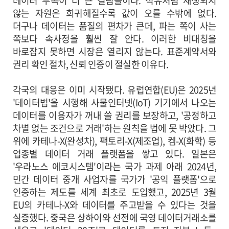
데이터 부족이 더 큰 걸림돌이다. 석유처럼 재생되지
않는 자원은 희귀해질수록 값이 오를 수밖에 없다.
더구나 데이터는 품질의 편차가 큰데, 파는 쪽이 사는
쪽보다 속사정을 훨씬 잘 안다. 이러한 비대칭을
바로잡지 못하면 시장은 열리지 않는다. 표준계약서와
권리 확인 절차, 신뢰 인증이 절실한 이유다.
각국의 대응은 이미 시작됐다. 유럽연합(EU)은 2025년
'데이터법'을 시행해 사물인터넷(IoT) 기기에서 나오는
데이터를 이용자가 꺼내 쓸 권리를 보장하고, '공정하고
차별 없는 조건으로 거래'하는 원칙을 법에 못 박았다. 그
위에 카테나-X(완성차), 팩토리-X(제조업), 켐-X(화학) 등
업종별 데이터 거래 플랫폼을 쌓고 있다. 일본은
'우라노스 에코시스템'이라는 국가 과제 아래 2024년,
민간 데이터 중개 사업자를 국가가 '공익 플랫폼'으로
인증하는 제도를 세계 최초로 도입했고, 2025년 3월
EU의 카테나-X와 데이터를 주고받을 수 있다는 것을
실증했다. 중국은 상하이와 선전에 국영 데이터거래소를