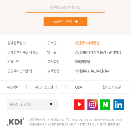
뉴스레터 신청
경제정책정보
도서관
개인정보처리방침
경제정책시계열서비스
알리오
영상정보처리기기 운영ㆍ관리방침
KDI JEP
도서회원
저작권정책
공공투자관리센터
고객헌장
이메일주소 무단수집거부
뉴스레터
부조리신고센터
Q&A
찾아오시는길
FAMILY SITE
Tel:
세종특별자치시 남세종로 263
044-550-4114
Mail:
media@kdi.re.kr
COPYRIGHT © KOREA DEVELOPMENT INSTITUTE ALL RIGHTS RESERVED