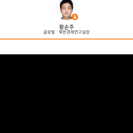
황순주
글로벌ㆍ북한경제연구실장