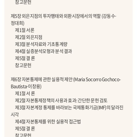
참고문헌
제5장 외은지점의 투자행태와 외환시장에서의 역할 (강동수⋅
정대희)
제1절 서론
제2절 외은지점
제3절 분석자료와 기초통계량
제4절 실증분석모형과 분석 결과
제5절 결 론
참고문헌
제6장 자본통제에 관한 실용적 제안 (Maria Socorro Gochoco-
Bautista⋅이창용)
제1절 서 론
제2절 자본통제정책의 사용과 효과: 간단한 문헌 검토
제3절 자본계정 통제를 바라보는 국제통화기금(IMF)의 달라진
시각
제4절 자본통제를 위한 실용적 접근법
제5절 결 론
참고문헌