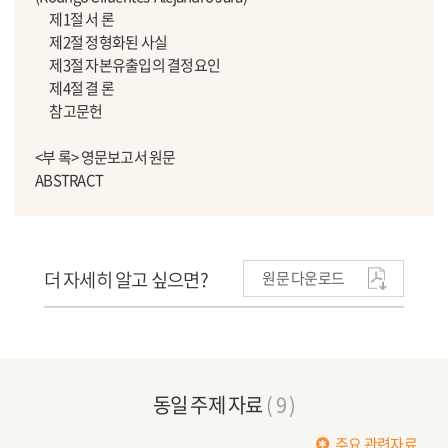
제1절 서 론
제2절 정형화된 사실
제3절 자본유출입의 결정요인
제4절 결 론
참고문헌
<부 록> 영문보고서 원문
ABSTRACT
더 자세히 알고 싶으면?
원문 다운로드
동일 주제 자료
( 9 )
주요 관련자료