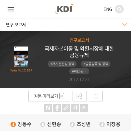
ENG
연구 보고서
연구보고서
국제자본이동 및 외환시장에 대한
금융규제
#거시건전성 정책
#금융감독 및 정책
#위험 관리
Series No. 2012-15
2012.12.31
원문 미리보기
강동수
신현송
조성빈
이창용