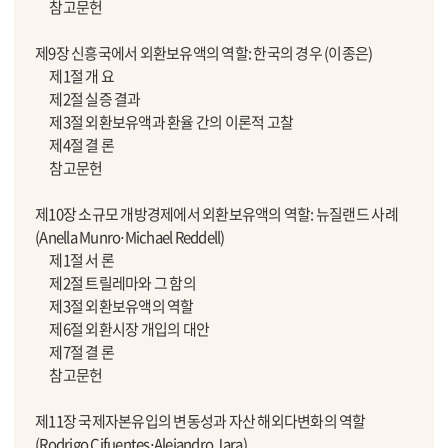
참고문헌
제9장 신흥국에서 외환보유액의 역할: 한국의 경우 (이종은)
제1절 개 요
제2절 실증 결과
제3절 외환보유액과 환율 간의 이론적 고찰
제4절 결 론
참고문헌
제10장 소규모 개방경제에서 외환보유액의 역할: 뉴질랜드 사례
(Anella Munro⋅Michael Reddell)
제1절 서 론
제2절 트릴레마와 그 함의
제3절 외환보유액의 역할
제6절 외환시장 개입의 대안
제7절 결 론
참고문헌
제11장 국제자본유입의 변동성과 자산 해외다변화의 역할
(Rodrigo Cifuentes⋅Alejandro Jara)