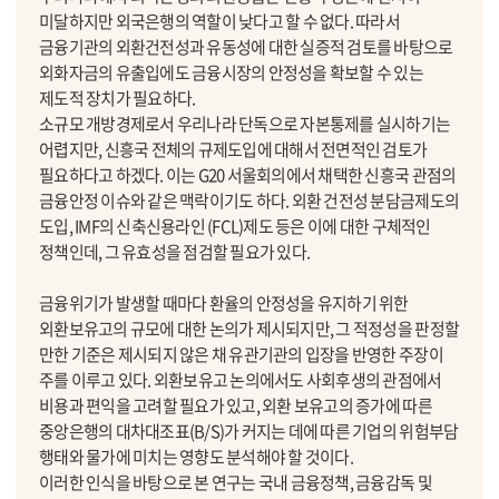
미달하지만 외국은행의 역할이 낮다고 할 수 없다. 따라서
금융기관의 외환건전성과 유동성에 대한 실증적 검토를 바탕으로
외화자금의 유출입에도 금융시장의 안정성을 확보할 수 있는
제도적 장치가 필요하다.
소규모 개방경제로서 우리나라 단독으로 자본통제를 실시하기는
어렵지만, 신흥국 전체의 규제도입에 대해서 전면적인 검토가
필요하다고 하겠다. 이는 G20 서울회의에서 채택한 신흥국 관점의
금융안정 이슈와 같은 맥락이기도 하다. 외환 건전성 분담금제도의
도입, IMF의 신축신용라인 (FCL)제도 등은 이에 대한 구체적인
정책인데, 그 유효성을 점검할 필요가 있다.
금융위기가 발생할 때마다 환율의 안정성을 유지하기 위한
외환보유고의 규모에 대한 논의가 제시되지만, 그 적정성을 판정할
만한 기준은 제시되지 않은 채 유관기관의 입장을 반영한 주장이
주를 이루고 있다. 외환보유고 논의에서도 사회후생의 관점에서
비용과 편익을 고려할 필요가 있고, 외환 보유고의 증가에 따른
중앙은행의 대차대조표(B/S)가 커지는 데에 따른 기업의 위험부담
행태와 물가에 미치는 영향도 분석해야 할 것이다.
이러한 인식을 바탕으로 본 연구는 국내 금융정책, 금융감독 및