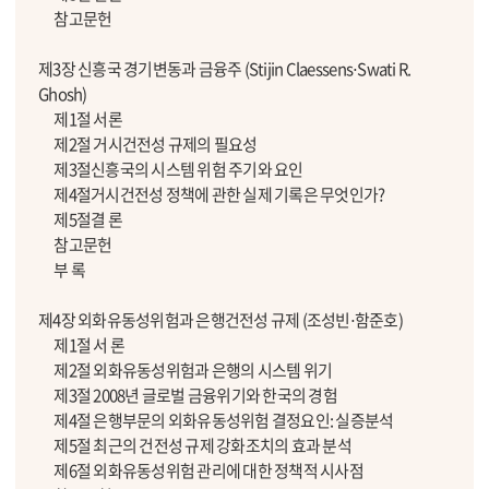
참고문헌
제3장 신흥국 경기변동과 금융주 (Stijin Claessens⋅Swati R.
Ghosh)
제1절 서론
제2절 거시건전성 규제의 필요성
제3절신흥국의 시스템 위험 주기와 요인
제4절거시건전성 정책에 관한 실제 기록은 무엇인가?
제5절결 론
참고문헌
부 록
제4장 외화유동성위험과 은행건전성 규제 (조성빈⋅함준호)
제1절 서 론
제2절 외화유동성위험과 은행의 시스템 위기
제3절 2008년 글로벌 금융위기와 한국의 경험
제4절 은행부문의 외화유동성위험 결정요인: 실증분석
제5절 최근의 건전성 규제 강화조치의 효과 분석
제6절 외화유동성위험 관리에 대한 정책적 시사점