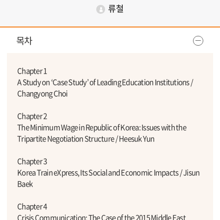
류철
목차
Chapter 1
A Study on ‘Case Study’ of Leading Education Institutions /
Changyong Choi
Chapter 2
The Minimum Wage in Republic of Korea: Issues with the
Tripartite Negotiation Structure / Heesuk Yun
Chapter 3
Korea Train eXpress, Its Social and Economic Impacts / Jisun
Baek
Chapter 4
Crisis Communication: The Case of the 2015 Middle East