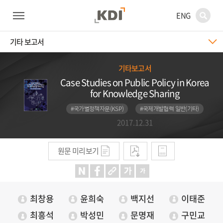
ENG
기타 보고서
기타보고서
Case Studies on Public Policy in Korea
for Knowledge Sharing
#국가별정책자문(KSP)
#국제개발협력 일반(기타)
2017.12.31
원문 미리보기
최창용
윤희숙
백지선
이태준
최흥석
박성민
문명재
구민교