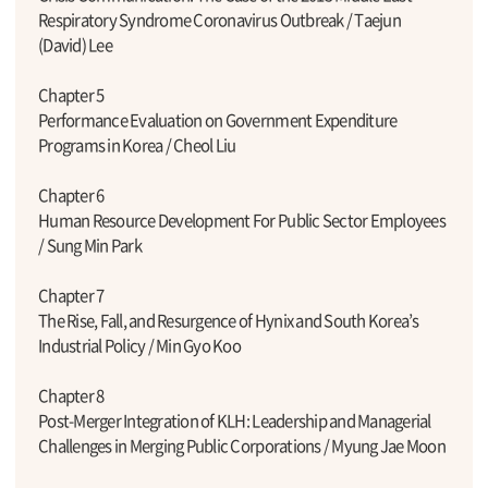
Respiratory Syndrome Coronavirus Outbreak / Taejun
(David) Lee
Chapter 5
Performance Evaluation on Government Expenditure
Programs in Korea / Cheol Liu
Chapter 6
Human Resource Development For Public Sector Employees
/ Sung Min Park
Chapter 7
The Rise, Fall, and Resurgence of Hynix and South Korea’s
Industrial Policy / Min Gyo Koo
Chapter 8
Post-Merger Integration of KLH: Leadership and Managerial
Challenges in Merging Public Corporations / Myung Jae Moon