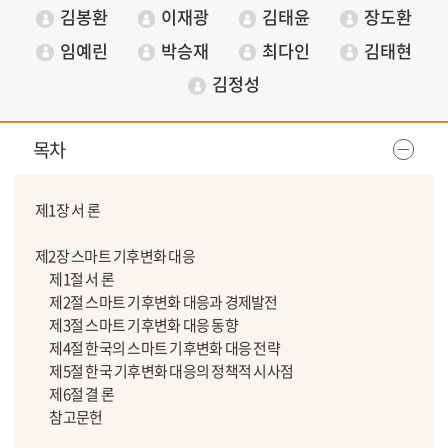
김봉환
이재광
김태윤
장도환
임예린
박승재
최다인
김태현
김정성
목차
제1장 서 론
제2장 스마트 기후변화 대응
제1절 서 론
제2절 스마트 기후변화 대응과 경제발전
제3절 스마트 기후변화 대응 동향
제4절 한국의 스마트 기후변화 대응 전략
제5절 한국 기후변화 대응의 정책적 시사점
제6절 결 론
참고문헌