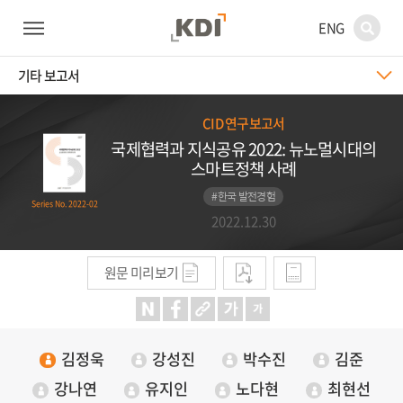
ENG
기타 보고서
CID 연구보고서
국제협력과 지식공유 2022: 뉴노멀시대의
스마트정책 사례
#한국 발전경험
Series No. 2022-02
2022.12.30
원문 미리보기
김정욱
강성진
박수진
김준
강나연
유지인
노다현
최현선