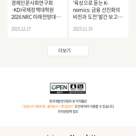
경제인문사회연구회
‘육성으로 듣는 K-
·KDI국제정책대학원
nomics: 금융 선진화의
2026 NRC 미래전망대회
비전과 도전’발간 보고회
개최 -APEC 경주 선언
개최
2025.12.17
2025.11.19
이후 한국의 발전 전략-
더보기
한국개발연구원의 본 저작물은
“공공누리 제3유형 : 출처표시 + 변경금지”
조건에 따라 이용할 수 있습니다.
저작권정책 참조