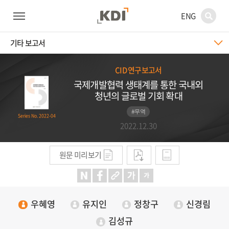
ENG
기타 보고서
CID 연구보고서
국제개발협력 생태계를 통한 국내외
청년의 글로벌 기회 확대
#무역
Series No. 2022-04
2022.12.30
원문 미리보기
우혜영
유지인
정창구
신경림
김성규