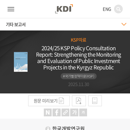
ENG
기타 보고서
KSP자료
2024/25 KSP Policy Consultation
Report: Strengthening the Monitoring
and Evaluation of Public Investment
Projects in the Kyrgyz Republic
#국가별정책자문(KSP)
2025.11.30
원문 미리보기
한국개발연구원