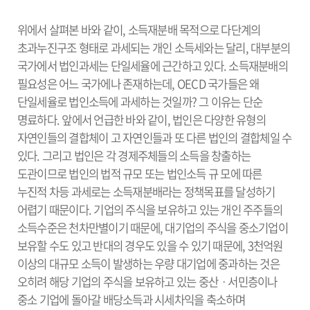
위에서 살펴본 바와 같이, 소득재분배 목적으로 다단계의
초과누진구조 형태로 과세되는 개인 소득세와는 달리, 대부분의
국가에서 법인과세는 단일세율에 근간하고 있다. 소득재분배의
필요성은 어느 국가에나 존재하는데, OECD 국가들은 왜
단일세율로 법인소득에 과세하는 것일까? 그 이유는 단순
명료하다. 앞에서 언급한 바와 같이, 법인은 다양한 유형의
자연인들의 결합체이 고 자연인들과 또 다른 법인의 결합체일 수
있다. 그리고 법인은 각 경제주체들의 소득을 창출하는
도관이므로 법인의 법적 규모 또는 법인소득 규 모에 따른
누진적 차등 과세로는 소득재분배라는 정책목표를 달성하기
어렵기 때문이다. 기업의 주식을 보유하고 있는 개인 주주들의
소득수준은 천차만별이기 때문에, 대기업의 주식을 중소기업이
보유할 수도 있고 반대의 경우도 있을 수 있기 때문에, 3천억원
이상의 대규모 소득이 발생하는 우량 대기업에 중과하는 것은
오히려 해당 기업의 주식을 보유하고 있는 중산ㆍ서민층이나
중소 기업에 돌아갈 배당소득과 시세차익을 축소하며