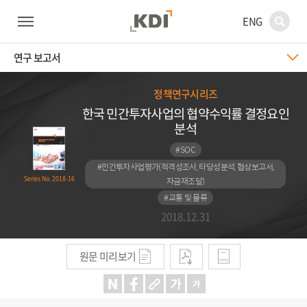
ENG
연구 보고서
정책연구시리즈
한국 민간투자사업의 협약수익률 결정요인
분석
#SOC
#민간투자사업평가(적격성조사, 타당성분석, 협상보고서,
Series No. 2018-16
자금재조달)
#교통 및 물류
2018.12.31
원문 미리보기