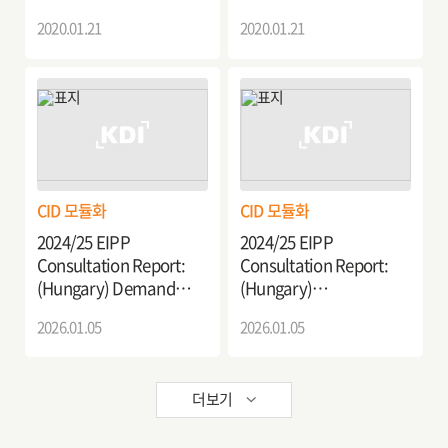
for the Seamless
2020.01.21
2020.01.21
Execution of PPP
Projects
CID 모듈화
CID 모듈화
2024/25 EIPP
2024/25 EIPP
Consultation Report:
Consultation Report:
(Hungary) Demand
(Hungary)
Response Transport
Establishment of
2026.01.05
2026.01.05
Pilot Project in Hungary
Sustainable Last-Mile
Delivery Systems for
Carbon Neutral Urban
더보기
Logistics in Hungary