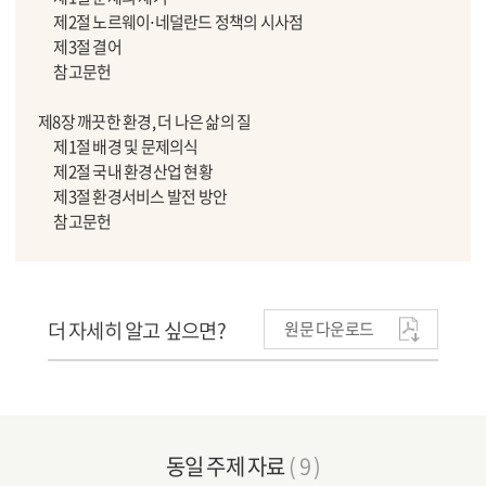
제2절 노르웨이⋅네덜란드 정책의 시사점
제3절 결어
참고문헌
제8장 깨끗한 환경, 더 나은 삶의 질
제1절 배경 및 문제의식
제2절 국내 환경산업 현황
제3절 환경서비스 발전 방안
참고문헌
더 자세히 알고 싶으면?
원문 다운로드
동일 주제 자료
( 9 )