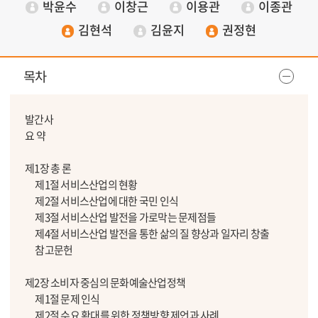
박윤수
이창근
이용관
이종관
김현석
김윤지
권정현
목차
발간사
요 약
제1장 총 론
제1절 서비스산업의 현황
제2절 서비스산업에 대한 국민 인식
제3절 서비스산업 발전을 가로막는 문제점들
제4절 서비스산업 발전을 통한 삶의 질 향상과 일자리 창출
참고문헌
제2장 소비자 중심의 문화예술산업정책
제1절 문제 인식
제2절 수요 확대를 위한 정책방향 제언과 사례