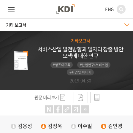
ENG
기타 보고서
기타보고서
서비스산업 발전방향과 일자리 창출 방안
모색에 대한 연구
#영유아교육
#산업연구: 서비스업
#환경 및 에너지
2019.04.30
원문 미리보기
김용성
김정욱
이수일
김인경