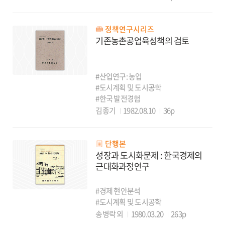
정책연구시리즈
기존농촌공업육성책의 검토
#산업연구: 농업
#도시계획 및 도시공학
#한국 발전경험
김종기
1982.08.10
36p
단행본
성장과 도시화문제 : 한국경제의
근대화과정연구
#경제 현안분석
#도시계획 및 도시공학
송병락 외
1980.03.20
263p