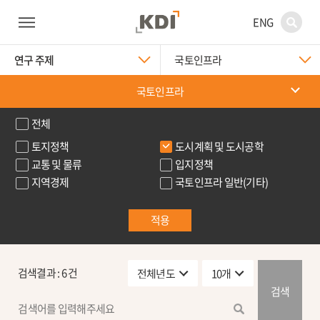
ENG
연구 주제
국토인프라
국토인프라
전체
토지정책
도시계획 및 도시공학
교통 및 물류
입지정책
지역경제
국토인프라 일반(기타)
적용
검색결과 :
6
건
검색