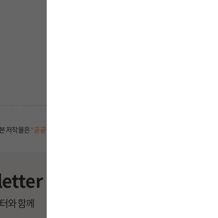
본 저작물은
“공공누리 제3유형 : 출처표시 + 변경금지”
조건에 따라 이용할 수 있습니
etter
레터와 함께