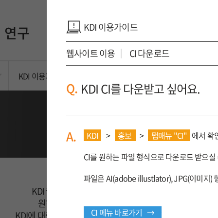
KDI 이용가이드
연구
소통
소개
웹사이트 이용
CI 다운로드
KDI 이용가이드
Q.
KDI CI를 다운받고 싶어요.
KDI 이용가이드
A.
KDI
>
홍보
>
탭매뉴 "CI"
에서 확인
CI를 원하는 파일 형식으로 다운로드 받으실 
파일은 AI(adobe illustlator), JPG(이
KDI 웹사이트는 다양한 서비스를 제공합니다.
원하시는 정보를 쉽고 빠르게 찾고싶다면,
→
CI 메뉴 바로가기 →
→
KDI에 대한 다양한 정보를 이용가이드에서 확인하세요.