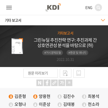
ENG
기타 보고서
기타보고서
그린뉴딜 추진전략 연구: 추진과제 간
상호연관성 분석을 바탕으로 (하)
#거시경제모형
#환경 및 에너지
2022.10.31
원문 미리보기
김준형
양용현
김진수
최봉석
오형나
이준상
김태봉
천소라