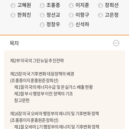
고혜원
조홍종
이지훈
장희선
한희진
정선교
이항구
고은정
정창우
신석하
목차
제2부 미국의 그린뉴딜 추진전략
제15장 미국 기후변화 대응정책의 배경
(조홍종이지훈홍원준장희선)
제1절 미국의 에너지수급 및 온실가스 배출 현황
제2절 부시 행정부 이전 정책의 기조
참고문헌
제16장 미국 오바마 행정부의 에너지 및 기후변화 정책
(조홍종이지훈홍원준장희선)
제1절 오바마 1기 행정부의 에너지 및 기후변화 정책