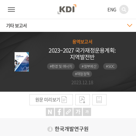
ENG
기타 보고서
용역보고서
2023~2027 국가재정운용계획:
지역발전반
#환경 및 에너지
#정부예산
#SOC
#재정정책
2023.12.18
원문 미리보기
한국개발연구원