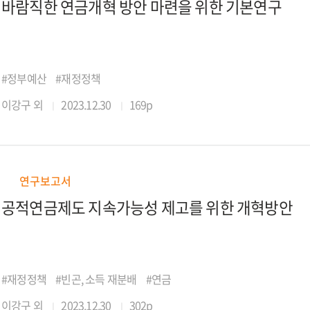
바람직한 연금개혁 방안 마련을 위한 기본연구
#정부예산
#재정정책
이강구 외
2023.12.30
169p
연구보고서
공적연금제도 지속가능성 제고를 위한 개혁방안
#재정정책
#빈곤, 소득 재분배
#연금
이강구 외
2023.12.30
302p