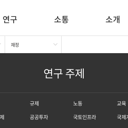
연구
소통
소개
재정
연구 주제
규제
노동
교육
제
공공투자
국토인프라
국제