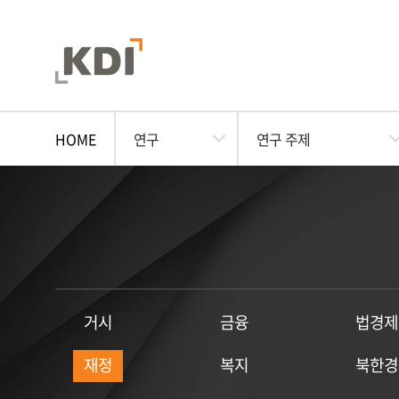
HOME
연구
연구 주제
거시
금융
법경제
재정
복지
북한경