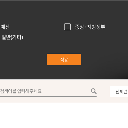
부예산
중앙·지방정부
 일반(기타)
적용