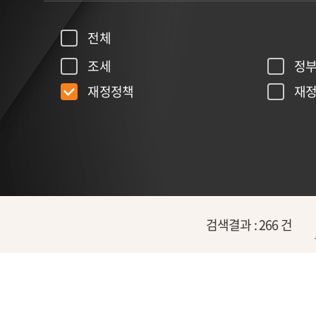
전체
조세
정
재정정책
재정
검색결과 :
266
건