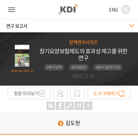
ENG
연구 보고서
정책연구시리즈
장기요양보험제도의 효과성 제고를 위한
연구
#복지정책
#의료보건
#복지 일반(기타)
Series No. 2025-15
2025.12.31
원문 미리보기
도서 구매하기
김도헌