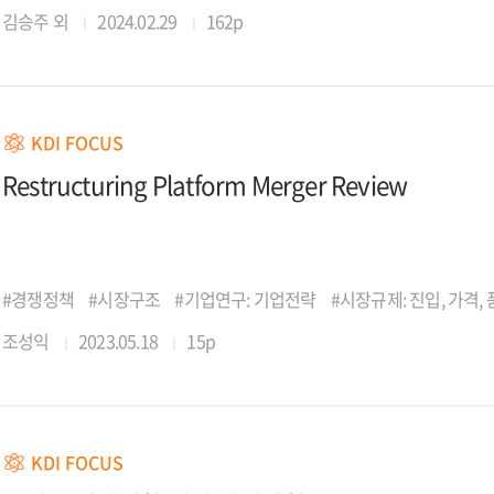
김승주 외
2024.02.29
162p
KDI FOCUS
Restructuring Platform Merger Review
#경쟁정책
#시장구조
#기업연구: 기업전략
#시장규제: 진입, 가격,
조성익
2023.05.18
15p
KDI FOCUS