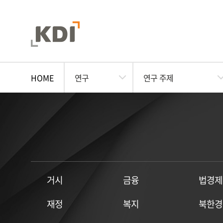
HOME
연구
연구 주제
거시
금융
법경제
재정
복지
북한경