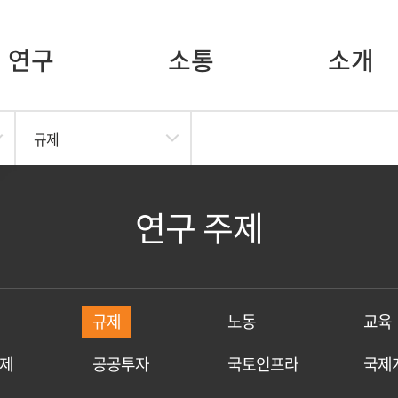
연구
소통
소개
규제
연구 주제
규제
노동
교육
제
공공투자
국토인프라
국제