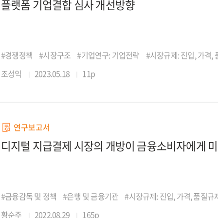
플랫폼 기업결합 심사 개선방향
#경쟁정책
#시장구조
#기업연구: 기업전략
#시장규제: 진입, 가격,
조성익
2023.05.18
11p
연구보고서
디지털 지급결제 시장의 개방이 금융소비자에게 
#금융감독 및 정책
#은행 및 금융기관
#시장규제: 진입, 가격, 품질규
황순주
2022.08.29
165p