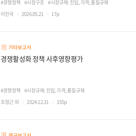
#경쟁정책
#시장구조
#시장규제: 진입, 가격, 품질규제
이진국
2026.05.21
17p
기타보고서
경쟁활성화 정책 사후영향평가
#경쟁정책
#시장규제: 진입, 가격, 품질규제
조정근 외
2024.12.31
155p
연구보고서